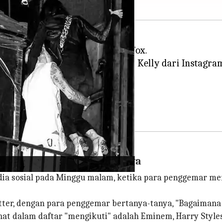
Machine Gun Kelly dan Megan Fox.
pus foto pasangannya dan rapper Kelly dari Instag
 Instagram-nya.
erakhirnya pada 28 Januari.
elum menonaktifkan akunnya
edia sosial pada Minggu malam, ketika para penggemar 
witter, dengan para penggemar bertanya-tanya, "Bagaiman
ihat dalam daftar "mengikuti" adalah Eminem, Harry Style