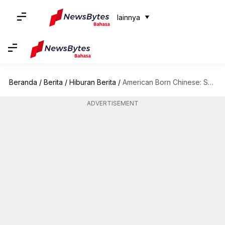
lainnya
Beranda
/
Berita
/
Hiburan Berita
/
American Born Chinese: Sekilas serial Disney+ yang dibintangi Michelle Yeoh
ADVERTISEMENT