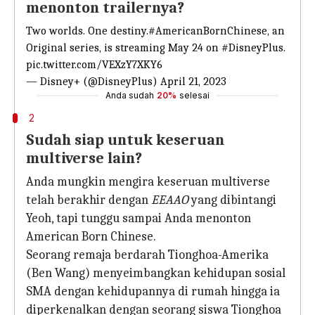
menonton trailernya?
Two worlds. One destiny.
#AmericanBornChinese
, an
Original series, is streaming May 24 on
#DisneyPlus
.
pic.twitter.com/VEXzY7XKY6
— Disney+ (@DisneyPlus)
April 21, 2023
Anda sudah
20%
selesai
2
Sudah siap untuk keseruan
multiverse lain?
Anda mungkin mengira keseruan multiverse
telah berakhir dengan
EEAAO
yang dibintangi
Yeoh, tapi tunggu sampai Anda menonton
American Born Chinese.
Seorang remaja berdarah Tionghoa-Amerika
(Ben Wang) menyeimbangkan kehidupan sosial
SMA dengan kehidupannya di rumah hingga ia
diperkenalkan dengan seorang siswa Tionghoa