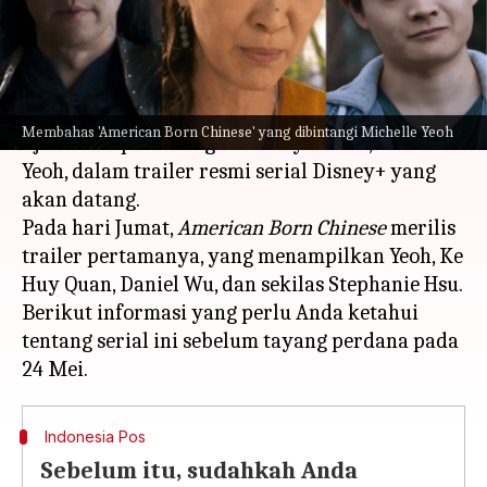
menulis
Apr 24, 2023
01:41 pm
Taufiq Al Jufri
Apa ceritanya
"Segalanya lebih berkaitan dari yang kau kira,"
Membahas 'American Born Chinese' yang dibintangi Michelle Yeoh
ujar aktor pemenang Academy Award, Michelle
Yeoh, dalam trailer resmi serial Disney+ yang
akan datang.
Pada hari Jumat,
American Born Chinese
merilis
trailer pertamanya, yang menampilkan Yeoh, Ke
Huy Quan, Daniel Wu, dan sekilas Stephanie Hsu.
Berikut informasi yang perlu Anda ketahui
tentang serial ini sebelum tayang perdana pada
Indonesia Pos
Sebelum itu, sudahkah Anda