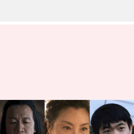
American Born Chinese: Sekilas
serial Disney+ yang dibintangi
Michelle Yeoh