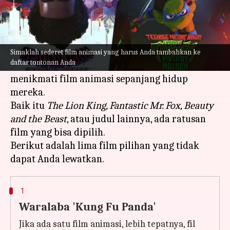
Apa ceritanya
Penyampaian cerita akan menjadi lebih baik
ketika Anda menonton film animasi. Semua
Simaklah sederet film animasi yang harus Anda tambahkan ke
daftar tontonan Anda
orang yang tumbuh dewasa menonton kartun,
menikmati film animasi sepanjang hidup
mereka.
Baik itu
The Lion King, Fantastic Mr. Fox, Beauty
and the Beast
, atau judul lainnya, ada ratusan
film yang bisa dipilih.
Berikut adalah lima film pilihan yang tidak
1
Waralaba 'Kung Fu Panda'
Jika ada satu film animasi, lebih tepatnya, fil