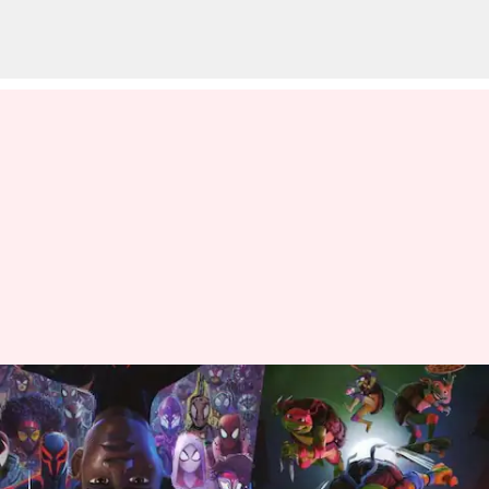
5 Film Animasi Hollywood Yang
Wajib Anda Tonton
menulis
Aug 08, 2023
11:21 am
Handoko