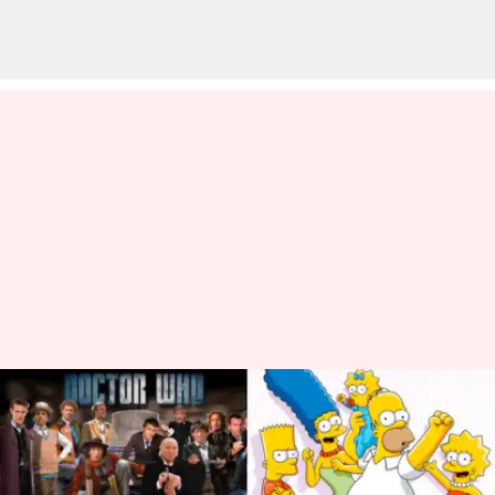
5 acara TV Amerika terpanjang
yang masih tayang
menulis
May 03, 2023
12:45 pm
Bob