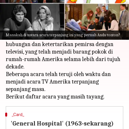
Apa ceritanya
Masuknya layanan streaming telah mengubah
cara kita mengonsumsi konten.
Manakah di antara acara terpanjang ini yang pernah Anda tonton?
Menariknya, itu tidak dapat mengubah
hubungan dan ketertarikan pemirsa dengan
televisi, yang telah menjadi barang pokok di
rumah-rumah Amerika selama lebih dari tujuh
dekade.
Beberapa acara telah teruji oleh waktu dan
menjadi acara TV Amerika terpanjang
sepanjang masa.
_Card_
'General Hospital' (1963-sekarang)