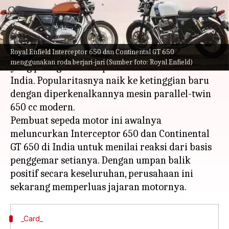
menulis
May 19, 2023
10:56 am
Bob
Apa ceritanya
Royal Enfield Interceptor 650 dan Continental GT 650
Royal Enfield telah menjadi salah satu merek
menggunakan roda berjari-jari (Sumber foto: Royal Enfield)
yang paling dicari di pasar kendaraan roda dua
India. Popularitasnya naik ke ketinggian baru
dengan diperkenalkannya mesin parallel-twin
650 cc modern.
Pembuat sepeda motor ini awalnya
meluncurkan Interceptor 650 dan Continental
GT 650 di India untuk menilai reaksi dari basis
penggemar setianya. Dengan umpan balik
positif secara keseluruhan, perusahaan ini
_Card_