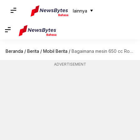
lainnya
Beranda
/
Berita
/
Mobil Berita
/
Bagaimana mesin 650 cc Royal Enfield telah membentuk portofolio perusahaan ini?
ADVERTISEMENT