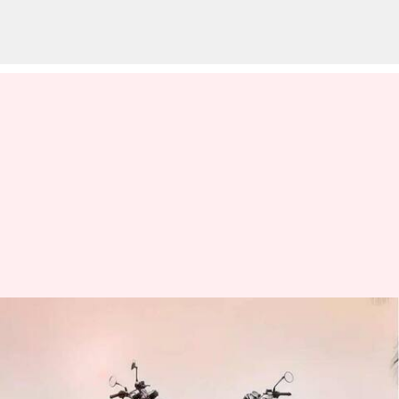
Bagaimana mesin 650 cc Royal
Enfield telah membentuk
portofolio perusahaan ini?