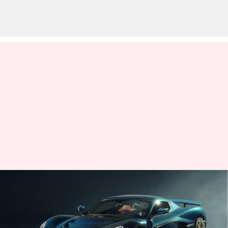
Apa yang membuat Rimac
Nevera, hypercar pemecah
rekor, begitu istimewa?