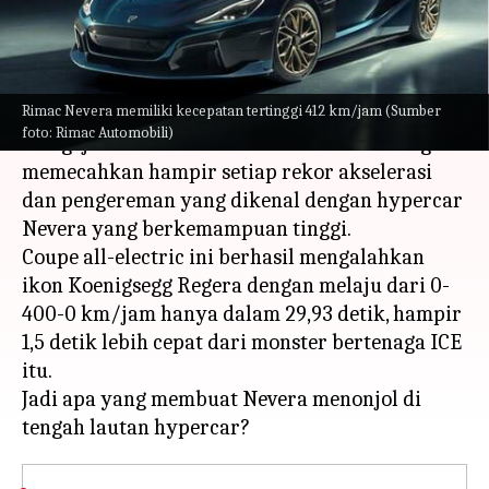
menulis
May 22, 2023
10:51 am
Bob
Apa ceritanya
Rimac Nevera memiliki kecepatan tertinggi 412 km/jam (Sumber
Pembuat EV Kroasia Rimac Automobili
foto: Rimac Automobili)
mengejutkan seluruh industri otomotif dengan
memecahkan hampir setiap rekor akselerasi
dan pengereman yang dikenal dengan hypercar
Nevera yang berkemampuan tinggi.
Coupe all-electric ini berhasil mengalahkan
ikon Koenigsegg Regera dengan melaju dari 0-
400-0 km/jam hanya dalam 29,93 detik, hampir
1,5 detik lebih cepat dari monster bertenaga ICE
itu.
Jadi apa yang membuat Nevera menonjol di