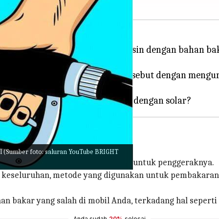
 Mahindra XUV700 bertenaga bensin dengan bahan ba
mencoba memperbaiki masalah tersebut dengan mengu
ersebut.
l (Sumber foto: saluran YouTube BRIGHT
) digerakkan oleh bensin atau solar untuk penggeraknya.
 keseluruhan, metode yang digunakan untuk pembakaran 
akar yang salah di mobil Anda, terkadang hal seperti itu
Anda sudah
20%
selesai