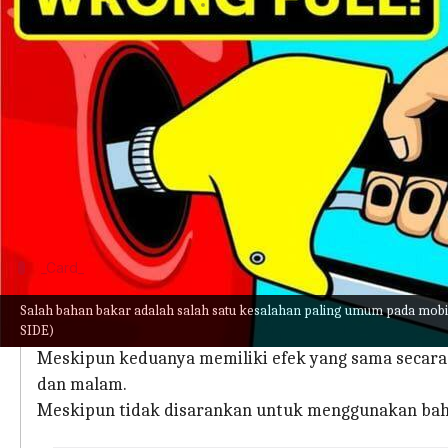
menulis
May 29, 2023
12:03 pm
Bob
Apa ceritanya
Dalam insiden aneh, sebuah dealer salah mengisi
kepada pemiliknya.
Setelah menyadari kesalahannya, pihak dealer 
secara menyeluruh, sebelum menyerahkan mobil t
_Card_
Mengapa artikel ini penting?
Salah bahan bakar adalah salah satu kesalahan paling umum pada mobi
SIDE)
Secara tradisional, Internal Combustion Engine (ICE
Meskipun keduanya memiliki efek yang sama secara
dan malam.
Meskipun tidak disarankan untuk menggunakan bahan b