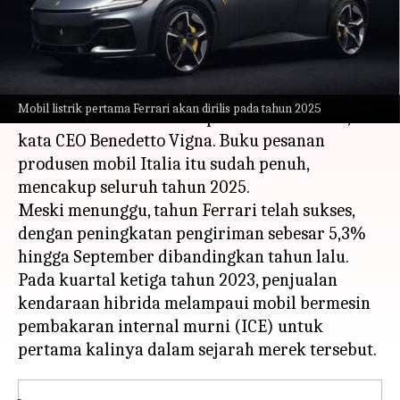
menulis
Nov 08, 2023
12:07 pm
Bob
Apa ceritanya
Penggemar Ferrari harus menunggu hingga
Mobil listrik pertama Ferrari akan dirilis pada tahun 2025
tahun 2026 untuk mendapatkan mobil baru,
kata CEO Benedetto Vigna. Buku pesanan
produsen mobil Italia itu sudah penuh,
mencakup seluruh tahun 2025.
Meski menunggu, tahun Ferrari telah sukses,
dengan peningkatan pengiriman sebesar 5,3%
hingga September dibandingkan tahun lalu.
Pada kuartal ketiga tahun 2023, penjualan
kendaraan hibrida melampaui mobil bermesin
pembakaran internal murni (ICE) untuk