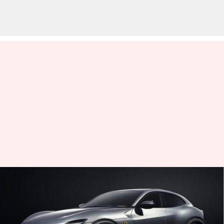
Buku pesanan Ferrari penuh
hingga tahun 2025, mobil
hybrid menjadi yang terlaris