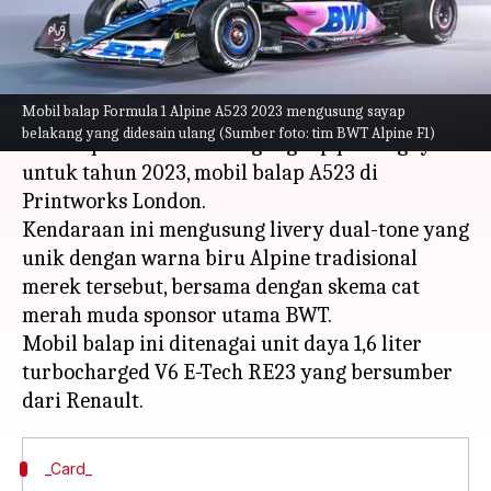
menulis
Feb 20, 2023
11:29 am
Bob
Apa ceritanya
Mobil balap Formula 1 Alpine A523 2023 mengusung sayap
Menjelang musim Formula 1 mendatang, tim
belakang yang didesain ulang (Sumber foto: tim BWT Alpine F1)
BWT Alpine F1 telah mengungkap pesaingnya
untuk tahun 2023, mobil balap A523 di
Printworks London.
Kendaraan ini mengusung livery dual-tone yang
unik dengan warna biru Alpine tradisional
merek tersebut, bersama dengan skema cat
merah muda sponsor utama BWT.
Mobil balap ini ditenagai unit daya 1,6 liter
turbocharged V6 E-Tech RE23 yang bersumber
_Card_