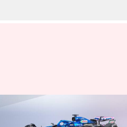
Mobil balap Formula 1 Alpine
A523 2023 terungkap: Inilah
desainnya