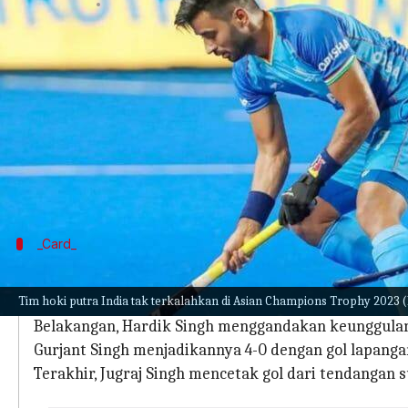
menulis
Aug 08, 2023
12:22 pm
Bob
Apa ceritanya
Tim hoki putra India kembali ke jalur kemenang
Trophy di Stadion Walikota Radhakrishnan di Che
Semangat turun setelah mereka bermain imbang 1-
lima.
_Card_
Bagaimana pertandingannya berlangsu
Tim hoki putra India tak terkalahkan di Asian Champions Trophy 2023 
Adalah anak lokal Karthi Selvam yang memberi India
Belakangan, Hardik Singh menggandakan keunggulan 
Gurjant Singh menjadikannya 4-0 dengan gol lapanga
Terakhir, Jugraj Singh mencetak gol dari tendangan