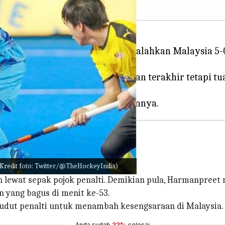
an dengan gaya saat mereka mengalahkan Malaysia 5-
nnai.
1 melawan Jepang di pertandingan terakhir tetapi 
ng?
(Kredit foto: Twitter/@TheHockeyIndia)
 keunggulan pada menit ke-15.
lewat sepak pojok penalti. Demikian pula, Harmanpreet 
n yang bagus di menit ke-53.
 sudut penalti untuk menambah kesengsaraan di Malaysia.
Anda sudah
33%
selesai