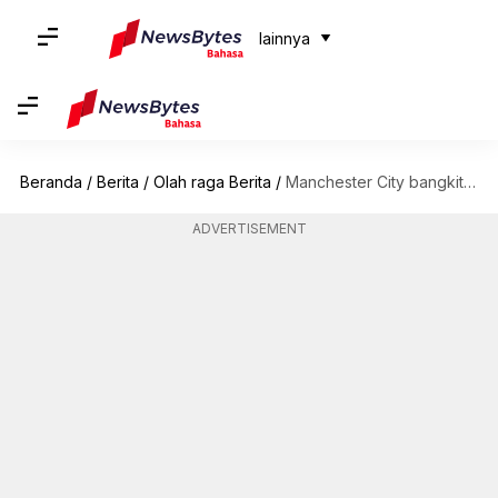
lainnya
Beranda
/
Berita
/
Olah raga Berita
/
Manchester City bangkit dari ketertinggalan untuk mengalahkan West Ham: Statistik
ADVERTISEMENT