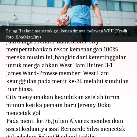
Statistik
menulis
Sep 18, 2023
11:37 am
Bob
Apa ceritanya
Erling Haaland mencetak gol ketiga timnya melawan WHU (Kredit
foto: X/@ManCity)
Juara Liga Premier Manchester City
mempertahankan rekor kemenangan 100%
mereka musim ini, bangkit dari ketertinggalan
untuk mengalahkan West Ham United 3-1.
James Ward-Prowse memberi West Ham
keunggulan pada menit ke-36 melalui sundulan
luar biasa.
City menyamakan kedudukan setelah turun
minum ketika pemain baru Jeremy Doku
mencetak gol.
Pada menit ke-76, Julian Alvarez memberikan
assist keduanya saat Bernardo Silva mencetak