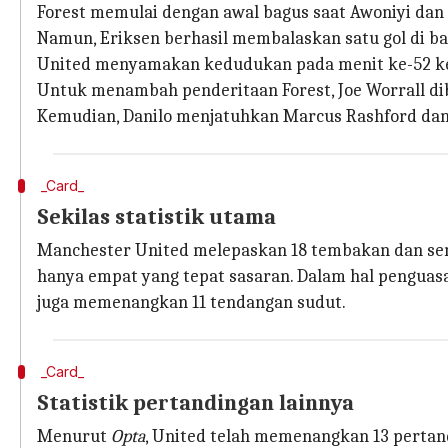
Forest memulai dengan awal bagus saat Awoniyi dan
Namun, Eriksen berhasil membalaskan satu gol di b
United menyamakan kedudukan pada menit ke-52 ket
Untuk menambah penderitaan Forest, Joe Worrall dib
Kemudian, Danilo menjatuhkan Marcus Rashford dan
_Card_
Sekilas statistik utama
Manchester United melepaskan 18 tembakan dan sem
hanya empat yang tepat sasaran. Dalam hal pengua
juga memenangkan 11 tendangan sudut.
_Card_
Statistik pertandingan lainnya
Menurut
Opta
, United telah memenangkan 13 pertand