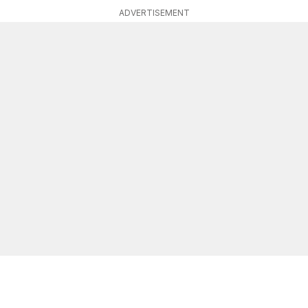
ADVERTISEMENT