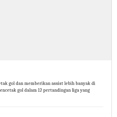
etak gol dan memberikan assist lebih banyak di
mencetak gol dalam 12 pertandingan liga yang