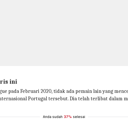
is ini
ague pada Februari 2020, tidak ada pemain lain yang menc
nternasional Portugal tersebut. Dia telah terlibat dalam 
Anda sudah
37%
selesai