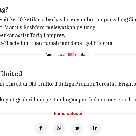
ng?
it ke-10 ketika ia berhasil menyambut umpan silang Si
lum Marcus Rashford melewatkan peluang.
rkat assist Tariq Lamptey.
e-71 sebelum tuan rumah mendapat gol hiburan.
Anda sudah
83%
selesai
n United
 United di Old Trafford di Liga Premier. Tercatat, Brigh
daknya tiga dari lima pertandingan pembukaan mereka di 
kamu selesai