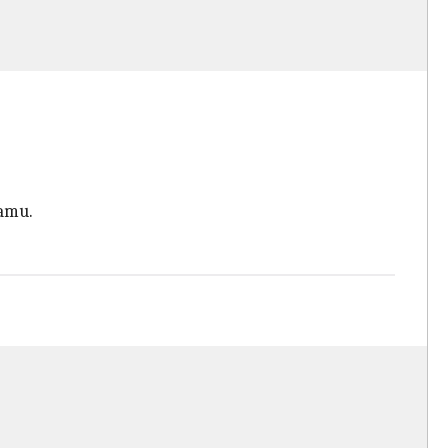
tamu.