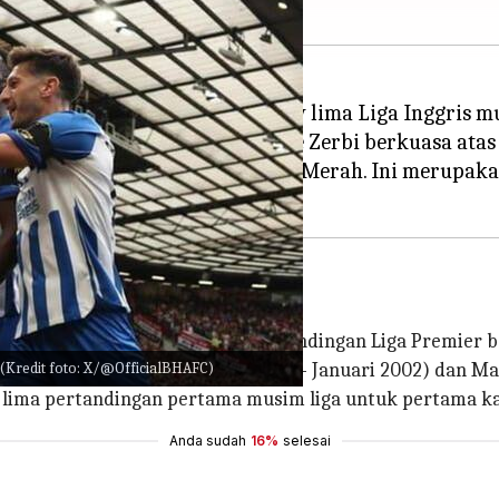
kemenangan 3-1 pada matchday lima Liga Inggris m
ro membuat pasukan Roberto de Zerbi berkuasa atas t
satunya gol hiburan bagi Setan Merah. Ini merupak
 Premier melawan United
hester United dalam empat pertandingan Liga Premier b
(Kredit foto: X/@OfficialBHAFC)
seperti Liverpool (Desember 2000 - Januari 2002) dan Man
lima pertandingan pertama musim liga untuk pertama ka
Anda sudah
16%
selesai