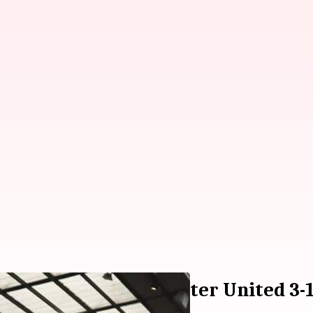
mengalahkan Manchester United 3-1: