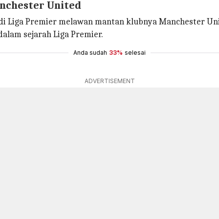
nchester United
l di Liga Premier melawan mantan klubnya Manchester U
alam sejarah Liga Premier.
Anda sudah
33%
selesai
ADVERTISEMENT