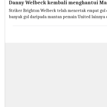
Danny Welbeck kembali menghantui Ma
Striker Brighton Welbeck telah mencetak empat go
banyak gol daripada mantan pemain United lainnya d