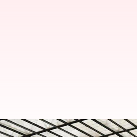
Liga Premier 2023-24, Brighton 