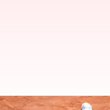
Iga Swiatek memenangkan gelar P