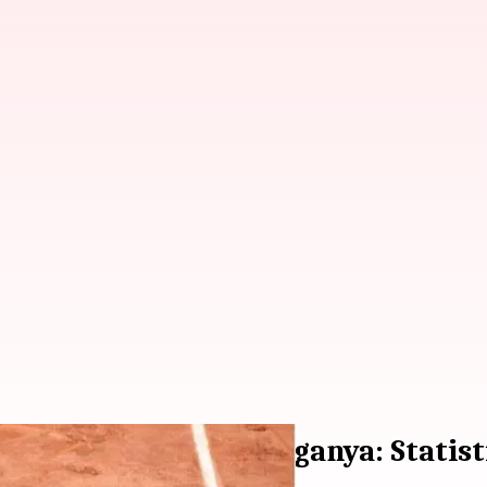
rancis Terbuka ketiganya: Statis