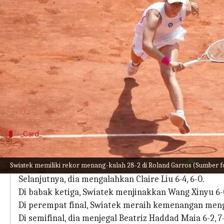
menulis
Jun 12, 2023
12:49 pm
Bob
Apa ceritanya
Petenis tunggal putri nomor satu dunia Iga Swia
Dengan kemenangan ini, bintang Polandia itu mer
Dia juga merebut gelar Grand Slam keempatnya.
Swiatek memenangkan set pertama 6-2 sebelum m
_Card_
Perjalanan Swiatek di turnamen ini
Swiatek memiliki rekor menang-kalah 28-2 di Roland Garros (Sumber f
Di babak pertama, bintang Polandia Swiatek mengalah
Selanjutnya, dia mengalahkan Claire Liu 6-4, 6-0.
Di babak ketiga, Swiatek menjinakkan Wang Xinyu 6-0,
Di perempat final, Swiatek meraih kemenangan menge
Di semifinal, dia menjegal Beatriz Haddad Maia 6-2, 7-