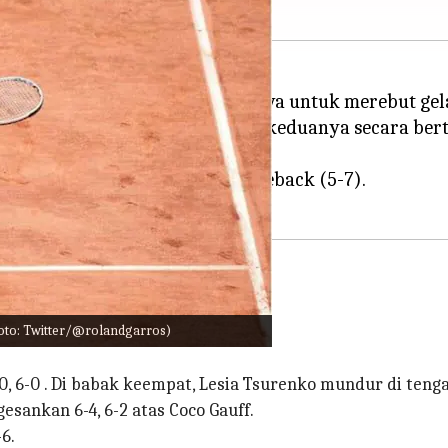
tek mengalahkan Karolina Muchova untuk merebut gela
aih penghargaan Roland Garros keduanya secara bert
elihat Muchova melakukan comeback (5-7).
oto: Twitter/@rolandgarros)
kan Cristina Bucsa 6-4, 6-0.
 6-0 . Di babak keempat, Lesia Tsurenko mundur di tengah 
sankan 6-4, 6-2 atas Coco Gauff.
6.