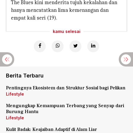
The Blues kini menderita tujuh kekalahan dan
hanya mencatatkan lima kemenangan dan
empat kali seri (19).
kamu selesai
Berita Terbaru
Pentingnya Ekosistem dan Struktur Sosial bagi Pelikan
Lifestyle
Mengungkap Kemampuan Terbang yang Senyap dari
Burung Hantu
Lifestyle
Kulit Badak: Keajaiban Adaptif di Alam Liar