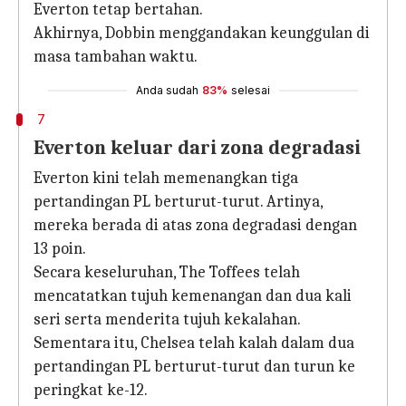
Everton tetap bertahan.
Akhirnya, Dobbin menggandakan keunggulan di
masa tambahan waktu.
Anda sudah
83%
selesai
7
Everton keluar dari zona degradasi
Everton kini telah memenangkan tiga
pertandingan PL berturut-turut. Artinya,
mereka berada di atas zona degradasi dengan
13 poin.
Secara keseluruhan, The Toffees telah
mencatatkan tujuh kemenangan dan dua kali
seri serta menderita tujuh kekalahan.
Sementara itu, Chelsea telah kalah dalam dua
pertandingan PL berturut-turut dan turun ke
peringkat ke-12.