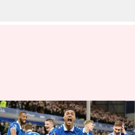
Liga Premier 2023-24, Everton
mengalahkan Chelsea 2-0 di
kandang: Statistik