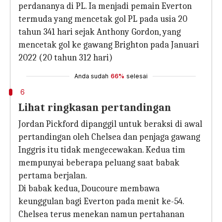
perdananya di PL. Ia menjadi pemain Everton
termuda yang mencetak gol PL pada usia 20
tahun 341 hari sejak Anthony Gordon, yang
mencetak gol ke gawang Brighton pada Januari
2022 (20 tahun 312 hari)
Anda sudah
66%
selesai
6
Lihat ringkasan pertandingan
Jordan Pickford dipanggil untuk beraksi di awal
pertandingan oleh Chelsea dan penjaga gawang
Inggris itu tidak mengecewakan. Kedua tim
mempunyai beberapa peluang saat babak
pertama berjalan.
Di babak kedua, Doucoure membawa
keunggulan bagi Everton pada menit ke-54.
Chelsea terus menekan namun pertahanan