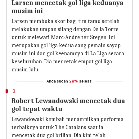
Larsen mencetak gol liga keduanya
musim ini
Larsen membuka skor bagi tim tamu setelah
melakukan umpan silang dengan De la Torre
untuk melewati Marc-Andre ter Stegen. Ini
merupakan gol liga kedua sang pemain sayap
musim ini dan gol keenamnya di La Liga secara
keseluruhan. Dia mencetak empat gol liga
musim lalu.
Anda sudah
28%
selesai
3
Robert Lewandowski mencetak dua
gol tepat waktu
Lewandowski kembali menampilkan performa
terbaiknya untuk The Catalans saat ia
mencetak dua gol brilian. Dia kini telah