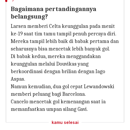
Bagaimana pertandingannya
belangsung?
Larsen memberi Celta keunggulan pada menit
ke-19 saat tim tamu tampil penuh percaya diri.
Mereka tampil lebih baik di babak pertama dan
seharusnya bisa mencetak lebih banyak gol.
Di babak kedua, mereka menggandakan
keunggulan melalui Douvikas yang
berkoordinasi dengan brilian dengan Iago
Aspas.
Namun kemudian, dua gol cepat Lewandowski
memberi peluang bagi Barcelona.
Cancelo mencetak gol kemenangan saat ia
memanfaatkan umpan silang Gavi.
kamu selesai