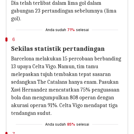
Dia telah terlibat dalam lima gol dalam
gabungan 23 pertandingan sebelumnya (lima
gol).
Anda sudah
71%
selesai
6
Sekilas statistik pertandingan
Barcelona melakukan 15 percobaan berbanding
13 upaya Celta Vigo. Namun, tim tamu
melepaskan tujuh tembakan tepat sasaran
sedangkan The Catalans hanya enam. Pasukan
Xavi Hernandez mencatatkan 75% penguasaan
bola dan mengumpulkan 808 operan dengan
akurasi operan 91%. Celta Vigo mendapat tiga
tendangan sudut.
Anda sudah
85%
selesai
7