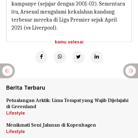
kampanye (sejajar dengan 2001-02). Sementara
itu, Arsenal mengalami kekalahan kandang
terbesar mereka di Liga Premier sejak April
2021 (vs Liverpool).
kamu selesai
Berita Terbaru
Petualangan Arktik: Lima Tempat yang Wajib Dijelajahi
di Greenland
Lifestyle
Menikmati Seni Jalanan di Kopenhagen
Lifestyle