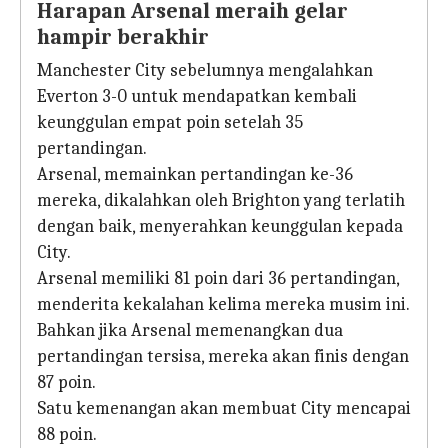
Harapan Arsenal meraih gelar
hampir berakhir
Manchester City sebelumnya mengalahkan
Everton 3-0 untuk mendapatkan kembali
keunggulan empat poin setelah 35
pertandingan.
Arsenal, memainkan pertandingan ke-36
mereka, dikalahkan oleh Brighton yang terlatih
dengan baik, menyerahkan keunggulan kepada
City.
Arsenal memiliki 81 poin dari 36 pertandingan,
menderita kekalahan kelima mereka musim ini.
Bahkan jika Arsenal memenangkan dua
pertandingan tersisa, mereka akan finis dengan
87 poin.
Satu kemenangan akan membuat City mencapai
88 poin.