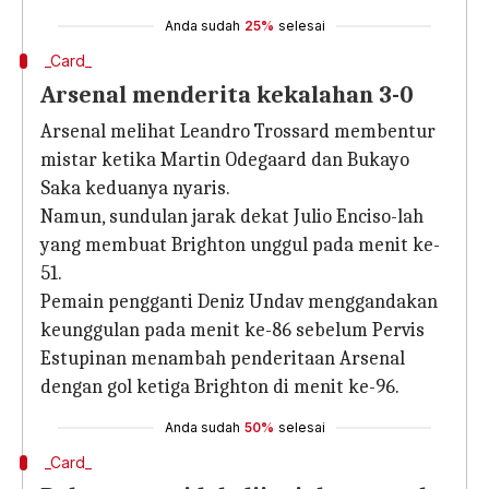
Anda sudah
25%
selesai
_Card_
Arsenal menderita kekalahan 3-0
Arsenal melihat Leandro Trossard membentur
mistar ketika Martin Odegaard dan Bukayo
Saka keduanya nyaris.
Namun, sundulan jarak dekat Julio Enciso-lah
yang membuat Brighton unggul pada menit ke-
51.
Pemain pengganti Deniz Undav menggandakan
keunggulan pada menit ke-86 sebelum Pervis
Estupinan menambah penderitaan Arsenal
dengan gol ketiga Brighton di menit ke-96.
Anda sudah
50%
selesai
_Card_