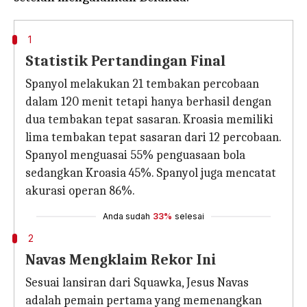
1
Statistik Pertandingan Final
Spanyol melakukan 21 tembakan percobaan
dalam 120 menit tetapi hanya berhasil dengan
dua tembakan tepat sasaran. Kroasia memiliki
lima tembakan tepat sasaran dari 12 percobaan.
Spanyol menguasai 55% penguasaan bola
sedangkan Kroasia 45%. Spanyol juga mencatat
akurasi operan 86%.
Anda sudah
33%
selesai
2
Navas Mengklaim Rekor Ini
Sesuai lansiran dari Squawka, Jesus Navas
adalah pemain pertama yang memenangkan