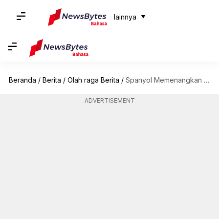
lainnya
Beranda
/
Berita
/
Olah raga Berita
/
Spanyol Memenangkan UEFA Nations League 2022-23: Statistik Utamanya
ADVERTISEMENT