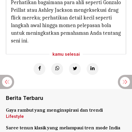
Perhatikan bagaimana para ahli seperti Gonzalo
Peillat atau Ashley Jackson mengeksekusi drag
flick mereka; perhatikan detail kecil seperti
langkah awal hingga momen pelepasan bola
untuk meningkatkan pemahaman Anda tentang
seni ini.
kamu selesai
Berita Terbaru
Gaya rambut yang menginspirasi dan trendi
Lifestyle
Saree tenun klasik yang melampaui tren mode India