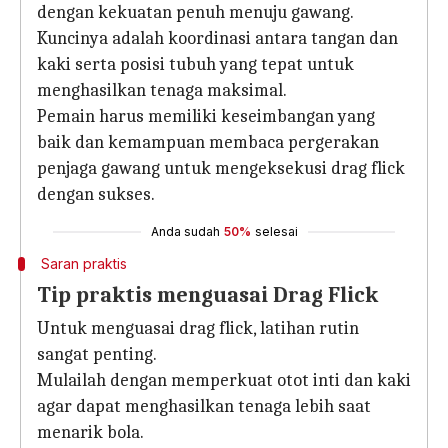
dengan kekuatan penuh menuju gawang.
Kuncinya adalah koordinasi antara tangan dan
kaki serta posisi tubuh yang tepat untuk
menghasilkan tenaga maksimal.
Pemain harus memiliki keseimbangan yang
baik dan kemampuan membaca pergerakan
penjaga gawang untuk mengeksekusi drag flick
dengan sukses.
Anda sudah
50%
selesai
Saran praktis
Tip praktis menguasai Drag Flick
Untuk menguasai drag flick, latihan rutin
sangat penting.
Mulailah dengan memperkuat otot inti dan kaki
agar dapat menghasilkan tenaga lebih saat
menarik bola.