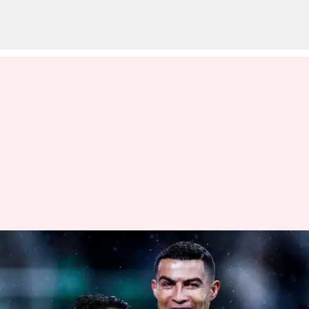
Cristiano Ronaldo mencetak
brace kedua berturut-turut
untuk Portugal: Statistik