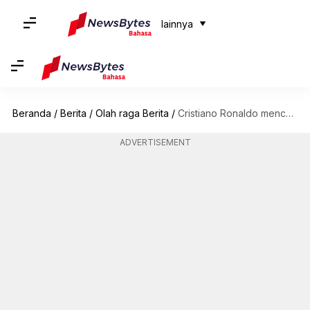
lainnya
Beranda
/
Berita
/
Olah raga Berita
/
Cristiano Ronaldo mencetak brace kedua berturut-turut untuk Portugal: Statistik utama
ADVERTISEMENT