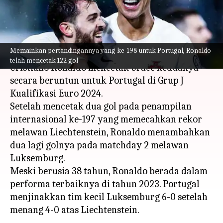
utama
menulis
Mar 28, 2023
11:04 am
Bob
Apa ceritanya
Memainkan pertandingannya yang ke-198 untuk Portugal, Ronaldo
telah mencetak 122 gol
Cristiano Ronaldo mencetak brace keduanya
secara beruntun untuk Portugal di Grup J
Kualifikasi Euro 2024.
Setelah mencetak dua gol pada penampilan
internasional ke-197 yang memecahkan rekor
melawan Liechtenstein, Ronaldo menambahkan
dua lagi golnya pada matchday 2 melawan
Luksemburg.
Meski berusia 38 tahun, Ronaldo berada dalam
performa terbaiknya di tahun 2023. Portugal
menjinakkan tim kecil Luksemburg 6-0 setelah