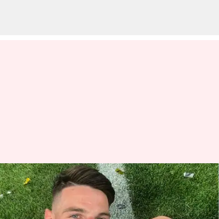
Declan Rice akan menorehkan
rekor biaya transfer sepak bola
ini