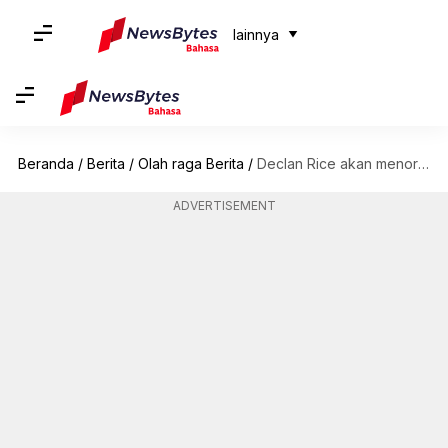
lainnya
Beranda
/
Berita
/
Olah raga Berita
/
Declan Rice akan menorehkan rekor biaya transfer sepak bola ini
ADVERTISEMENT