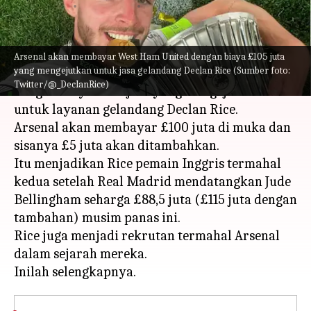
menulis
Jun 30, 2023
12:53 pm
Bob
Apa ceritanya
Arsenal akan membayar West Ham United dengan biaya £105 juta
yang mengejutkan untuk jasa gelandang Declan Rice (Sumber foto:
Arsenal akan membayar West Ham United
Twitter/@_DeclanRice)
dengan biaya £105 juta yang mengejutkan
untuk layanan gelandang Declan Rice.
Arsenal akan membayar £100 juta di muka dan
sisanya £5 juta akan ditambahkan.
Itu menjadikan Rice pemain Inggris termahal
kedua setelah Real Madrid mendatangkan Jude
Bellingham seharga £88,5 juta (£115 juta dengan
tambahan) musim panas ini.
Rice juga menjadi rekrutan termahal Arsenal
dalam sejarah mereka.