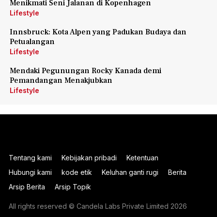
Menikmati Seni Jalanan di Kopenhagen
Lifestyle
Innsbruck: Kota Alpen yang Padukan Budaya dan
Petualangan
Lifestyle
Mendaki Pegunungan Rocky Kanada demi
Pemandangan Menakjubkan
Lifestyle
Tentang kami
Kebijakan pribadi
Ketentuan
Hubungi kami
kode etik
Keluhan ganti rugi
Berita
Arsip Berita
Arsip Topik
All rights reserved © Candela Labs Private Limited 2026