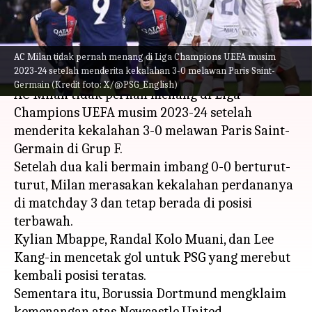
Statistik
menulis
Oct 26, 2023
11:29 am
Bob
AC Milan tidak pernah menang di Liga Champions UEFA musim
Apa ceritanya
2023-24 setelah menderita kekalahan 3-0 melawan Paris Saint-
Germain (Kredit foto: X/@PSG_English)
AC Milan tidak pernah menang di Liga
Champions UEFA musim 2023-24 setelah
menderita kekalahan 3-0 melawan Paris Saint-
Germain di Grup F.
Setelah dua kali bermain imbang 0-0 berturut-
turut, Milan merasakan kekalahan perdananya
di matchday 3 dan tetap berada di posisi
terbawah.
Kylian Mbappe, Randal Kolo Muani, dan Lee
Kang-in mencetak gol untuk PSG yang merebut
kembali posisi teratas.
Sementara itu, Borussia Dortmund mengklaim