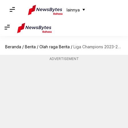
lainnya
Beranda
/
Berita
/
Olah raga Berita
/
Liga Champions 2023-24, Milan tetap tanpa kemenangan setelah kalah dari PSG: Statistik
ADVERTISEMENT