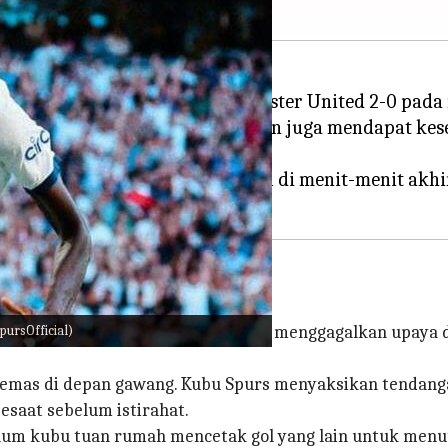
am Hotspur mengalahkan Manchester United 2-0 pad
ama namun berakhir tanpa gol dan juga mendapat ke
dua kali.
belum tuan rumah menambah gol di menit-menit akhir
ebut?
ursOfficial)
namun sang kiper Guglielmo Vicario menggagalkan upaya
g emas di depan gawang. Kubu Spurs menyaksikan tendan
saat sebelum istirahat.
lum kubu tuan rumah mencetak gol yang lain untuk men