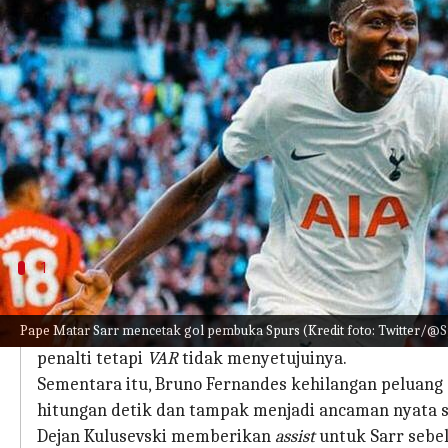
menulis
Aug 21, 2023
11:38 am
Handoko
Apa ceritanya
Dalam pertandingan yang sangat sengit, Tottenh
United memiliki beberapa peluang di babak pert
juga menyaksikan tendangannya membentur tiang 
Di babak kedua, Pape Matar Sarr mencetak gol se
1
Bagaimana Jalannya Pertandingan Ters
Pape Matar Sarr mencetak gol pembuka Spurs (Kredit foto: Twitter/@Sp
United memiliki peluang terbaik di babak pertama 
penalti tetapi
VAR
tidak menyetujuinya.
Sementara itu, Bruno Fernandes kehilangan peluan
hitungan detik dan tampak menjadi ancaman nyata se
Dejan Kulusevski memberikan
assist
untuk Sarr sebe