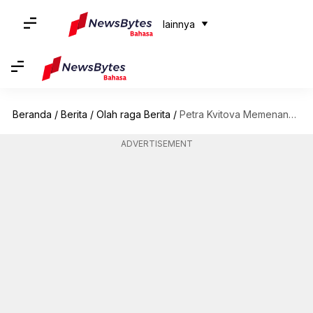
lainnya
Beranda
/
Berita
/
Olah raga Berita
/
Petra Kvitova Memenangkan Gelar Karirnya Yang ke-31: Statistiknya
ADVERTISEMENT