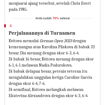
menjuarai ajang tersebut, setelah Chris Evert
pada 1985.
Anda sudah
75%
selesai
4
Perjalanannya di Turnamen
Kvitova memulai
German Open 2023
dengan
kemenangan atas Karolina Pliskova di babak 32
besar. Dia menang dengan skor 6-3, 6-4.
Di babak 16 besar, Kvitova menang dengan skor
6-1, 6-1 melawan Nadia Podorskova.
Di babak delapan besar, petenis veteran itu
mengalahkan unggulan ketiga Caroline Garcia
dengan skor 6-4, 7-6.
Di semifinal, Kvitova melangkah melawan
Ekaterina Alexandrova dengan skor 6-3, 6-4.