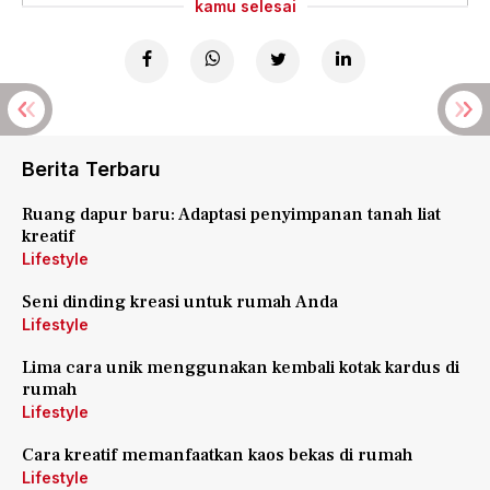
kamu selesai
Berita Terbaru
Ruang dapur baru: Adaptasi penyimpanan tanah liat
kreatif
Lifestyle
Seni dinding kreasi untuk rumah Anda
Lifestyle
Lima cara unik menggunakan kembali kotak kardus di
rumah
Lifestyle
Cara kreatif memanfaatkan kaos bekas di rumah
Lifestyle