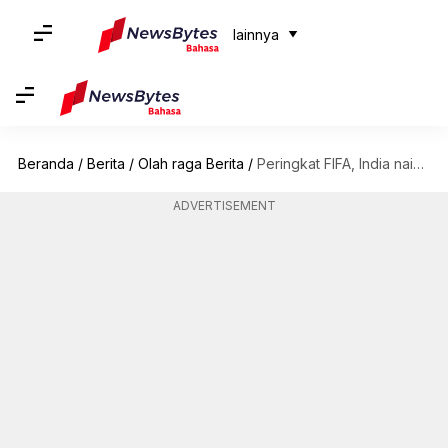
lainnya
Beranda
/
Berita
/
Olah raga Berita
/
Peringkat FIFA, India naik ke peringkat 100: Inilah detailnya
ADVERTISEMENT