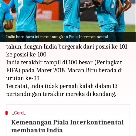
Apa ceritanya
Tim sepak bola pria India telah menembus 100
besar Peringkat FIFA.
India baru-baru ini memenangkan Piala Intercontinental
Ini terjadi untuk pertama kalinya dalam lima
tahun, dengan India bergerak dari posisi ke-101
ke posisi ke-100.
India terakhir tampil di 100 besar (Peringkat
FIFA) pada Maret 2018. Macan Biru berada di
urutan ke-99.
Tercatat, India tidak pernah kalah dalam 13
_Card_
Kemenangan Piala Interkontinental
membantu India