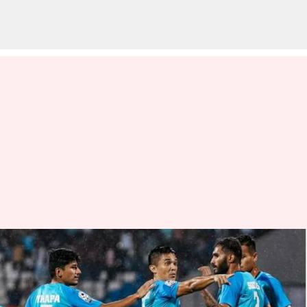
Peringkat FIFA, India naik ke
peringkat 100: Inilah detailnya
menulis
Jun 30, 2023
12:33 pm
Bob