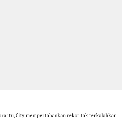
ara itu, City mempertahankan rekor tak terkalahkan