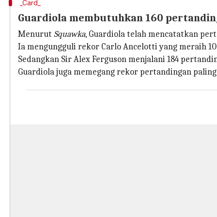
_Card_
Guardiola membutuhkan 160 pertandin
Menurut
Squawka
, Guardiola telah mencatatkan per
Ia mengungguli rekor Carlo Ancelotti yang meraih 
Sedangkan Sir Alex Ferguson menjalani 184 pertandi
Guardiola juga memegang rekor pertandingan paling