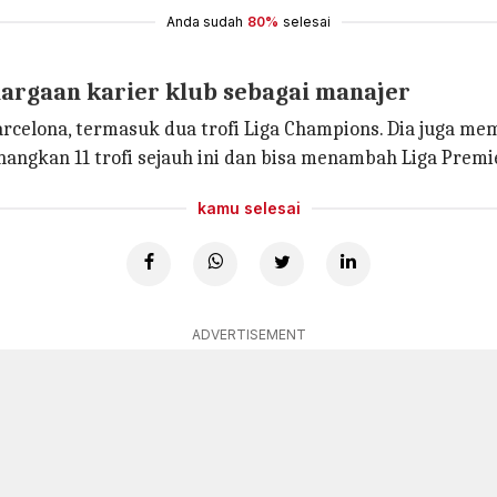
Anda sudah
80%
selesai
argaan karier klub sebagai manajer
elona, ​​termasuk dua trofi Liga Champions. Dia juga m
nangkan 11 trofi sejauh ini dan bisa menambah Liga Premie
kamu selesai
ADVERTISEMENT