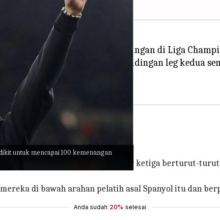
yang tercepat meraih 100 kemenangan di Liga Champ
 Real Madrid 4-0 dalam pertandingan leg kedua semi
n menghadapi tim Italia Inter.
aru dengan tim Man City ini.
edikit untuk mencapai 100 kemenangan
uk mengamankan gelar Liga Premier ketiga berturut-turut
a mereka di bawah arahan pelatih asal Spanyol itu dan b
Anda sudah
20%
selesai