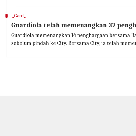
_Card_
Guardiola telah memenangkan 32 pengh
Guardiola memenangkan 14 penghargaan bersama Barc
sebelum pindah ke City. Bersama City, ia telah meme