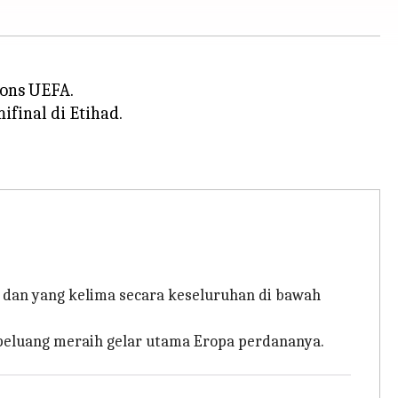
ions UEFA.
final di Etihad.
 dan yang kelima secara keseluruhan di bawah
erpeluang meraih gelar utama Eropa perdananya.