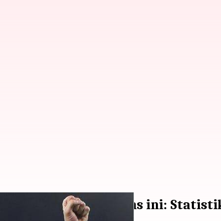
besar Liga Champions ini: Statist