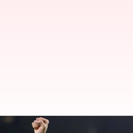
Pep Guardiola menorehkan rekor 