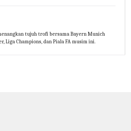
emenangkan tujuh trofi bersama Bayern Munich
r, Liga Champions, dan Piala FA musim ini.