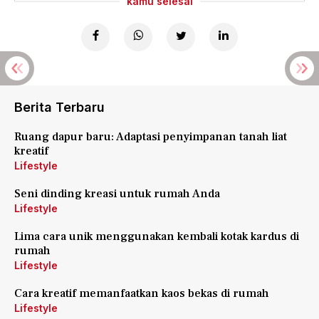
kamu selesai
Berita Terbaru
Ruang dapur baru: Adaptasi penyimpanan tanah liat
kreatif
Lifestyle
Seni dinding kreasi untuk rumah Anda
Lifestyle
Lima cara unik menggunakan kembali kotak kardus di
rumah
Lifestyle
Cara kreatif memanfaatkan kaos bekas di rumah
Lifestyle