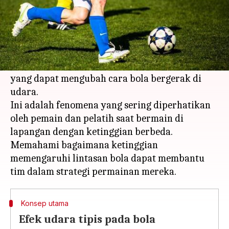
Apa ceritanya
Ketinggian dapat memengaruhi lintasan bola
sepak dengan cara yang menarik.
Di tempat yang lebih tinggi, udara lebih tipis,
yang dapat mengubah cara bola bergerak di
udara.
Ini adalah fenomena yang sering diperhatikan
oleh pemain dan pelatih saat bermain di
lapangan dengan ketinggian berbeda.
Memahami bagaimana ketinggian
memengaruhi lintasan bola dapat membantu
Konsep utama
Efek udara tipis pada bola