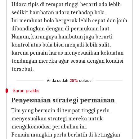
Udara tipis di tempat tinggi berarti ada lebih
sedikit hambatan udara terhadap bola.
Ini membuat bola bergerak lebih cepat dan jauh
dibandingkan dengan di permukaan laut.
Namun, kurangnya hambatan juga berarti
kontrol atas bola bisa menjadi lebih sulit,
karena pemain harus menyesuaikan kekuatan
tendangan mereka agar sesuai dengan kondisi
tersebut.
Anda sudah
25%
selesai
Saran praktis
Penyesuaian strategi permainan
Tim yang bermain di tempat tinggi perlu
menyesuaikan strategi mereka untuk
mengakomodasi perubahan ini.
Pemain mungkin perlu berlatih di ketinggian