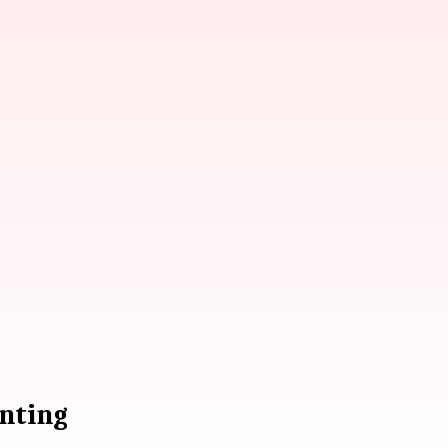
enting