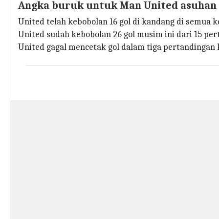
Angka buruk untuk Man United asuhan 
United telah kebobolan 16 gol di kandang di semua 
United sudah kebobolan 26 gol musim ini dari 15 per
United gagal mencetak gol dalam tiga pertandingan k