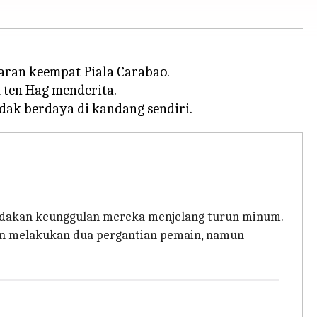
taran keempat Piala Carabao.
 ten Hag menderita.
ndakan keunggulan mereka menjelang turun minum.
gan melakukan dua pergantian pemain, namun