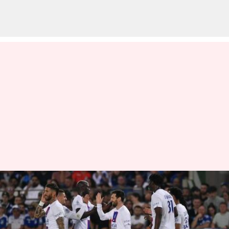
Paris Saint-Germain
Memenangkan Gelar Ligue 1
2022-23: Rincian Statistiknya