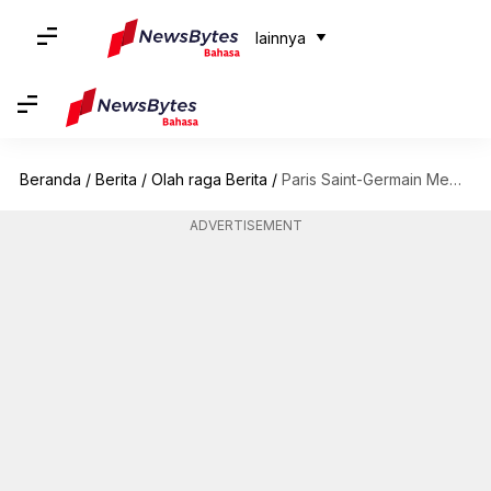
lainnya
Beranda
/
Berita
/
Olah raga Berita
/
Paris Saint-Germain Memenangkan Gelar Ligue 1 2022-23: Rincian Statistiknya
ADVERTISEMENT