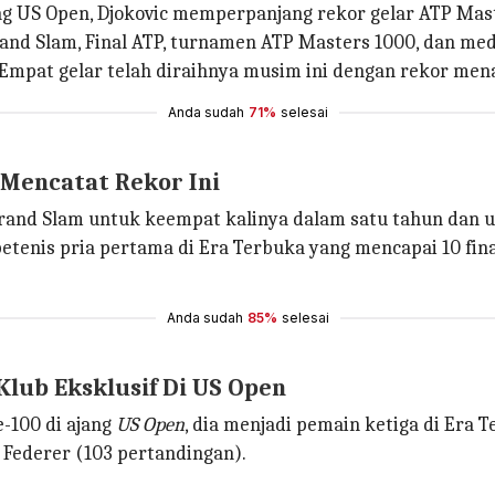
g US Open, Djokovic memperpanjang rekor gelar ATP Maste
 Grand Slam, Final ATP, turnamen ATP Masters 1000, dan me
pat gelar telah diraihnya musim ini dengan rekor mena
Anda sudah
71%
selesai
 Mencatat Rekor Ini
rand Slam untuk keempat kalinya dalam satu tahun dan un
etenis pria pertama di Era Terbuka yang mencapai 10 fin
Anda sudah
85%
selesai
lub Eksklusif Di US Open
e-100 di ajang
US Open
, dia menjadi pemain ketiga di Era
 Federer (103 pertandingan).