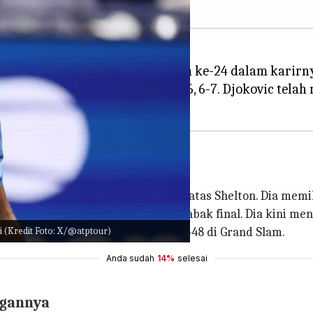
r gelar Grand Slam tunggal putra ke-24 dalam karirn
 Ben Shelton, yang kalah 3-6, 2-6, 6-7. Djokovic telah
alam karirnya dengan kemenangan atas Shelton. Dia memil
ang-kalah 3-6 ketika bertarung di babak final. Dia kini 
i (Kredit Foto: X/@atptour)
a memiliki rekor menang-kalah 360-48 di Grand Slam.
Anda sudah
14%
selesai
ngannya