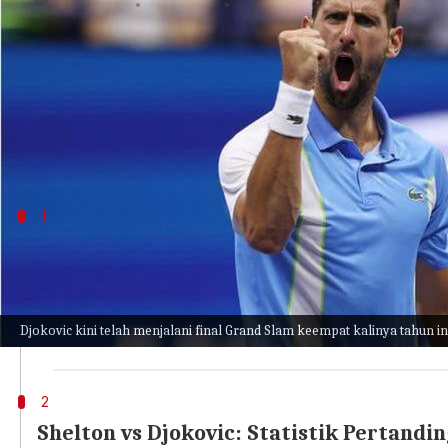
menulis
Sep 11, 2023
11:21 am
Handoko
Apa ceritanya
Bintang tenis asal Serbia, Novak Djokovic mengeja
Open 2023
. Djokovic terlalu tangguh untuk dihadapi
1
Final Karir Ke-36 Untuk Djokovic
Djokovic telah memastikan final Grand Slam ke-36 d
Slam. Di ajang
US Open
, Djokovic memiliki rekor men
Djokovic kini telah menjalani final Grand Slam keempat kalinya tahun in
menjadi 87-13 (pertandingan). Secara keseluruhan, i
2
Shelton vs Djokovic: Statistik Pertandi