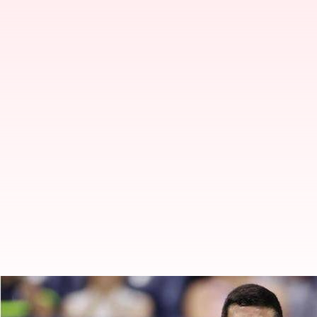
Novak Djokovic Melaju Ke Final U