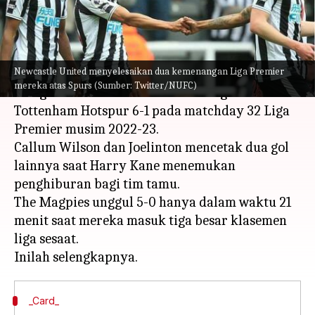
menulis
Apr 24, 2023
12:56 pm
Bob
Apa ceritanya
Newcastle United menyelesaikan dua kemenangan Liga Premier
Alexander Isak dan Jacob Murphy mencetak
mereka atas Spurs (Sumber: Twitter/NUFC)
dua gol saat Newcastle United mengalahkan
Tottenham Hotspur 6-1 pada matchday 32 Liga
Premier musim 2022-23.
Callum Wilson dan Joelinton mencetak dua gol
lainnya saat Harry Kane menemukan
penghiburan bagi tim tamu.
The Magpies unggul 5-0 hanya dalam waktu 21
menit saat mereka masuk tiga besar klasemen
liga sesaat.
_Card_