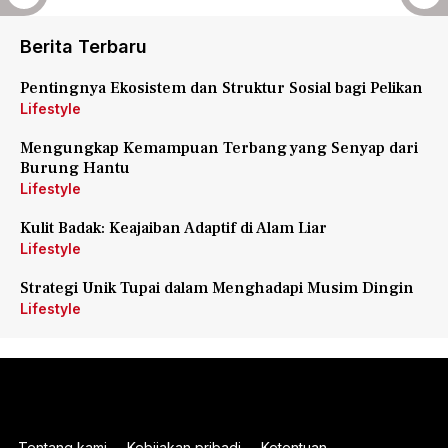
Berita Terbaru
Pentingnya Ekosistem dan Struktur Sosial bagi Pelikan
Lifestyle
Mengungkap Kemampuan Terbang yang Senyap dari
Burung Hantu
Lifestyle
Kulit Badak: Keajaiban Adaptif di Alam Liar
Lifestyle
Strategi Unik Tupai dalam Menghadapi Musim Dingin
Lifestyle
Tentang kami
Kebijakan pribadi
Ketentuan