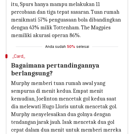
itu, Spurs hanya mampu melakukan 11
percobaan dan tiga tepat sasaran. Tuan rumah
menikmati 57% penguasaan bola dibandingkan
dengan 43% milik Tottenham. The Magpies
memiliki akurasi operan 86%.
Anda sudah
50%
selesai
_Card_
Bagaimana pertandingannya
berlangsung?
Murphy memberi tuan rumah awal yang
sempurna di menit kedua. Empat menit
kemudian, Joelinton mencetak gol kedua saat
dia melewati Hugo Lloris untuk mencetak gol.
Murphy menyelesaikan dua golnya dengan
tendangan jarak jauh. Isak mencetak dua gol
cepat dalam dua menit untuk memberi mereka