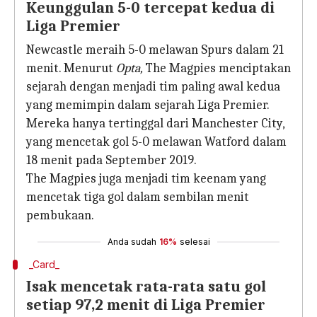
Keunggulan 5-0 tercepat kedua di
Liga Premier
Newcastle meraih 5-0 melawan Spurs dalam 21
menit. Menurut
Opta,
The Magpies menciptakan
sejarah dengan menjadi tim paling awal kedua
yang memimpin dalam sejarah Liga Premier.
Mereka hanya tertinggal dari Manchester City,
yang mencetak gol 5-0 melawan Watford dalam
18 menit pada September 2019.
The Magpies juga menjadi tim keenam yang
mencetak tiga gol dalam sembilan menit
pembukaan.
Anda sudah
16%
selesai
_Card_
Isak mencetak rata-rata satu gol
setiap 97,2 menit di Liga Premier