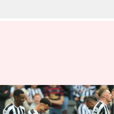
Newcastle United mengalahkan
Tottenham 6-1 di Liga Premier
2022-23: Statistik