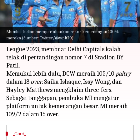
menulis
Mar 10, 2023
12:13 pm
Bob
Apa ceritanya
Mumbai Indian mempertahankan rekor kemenangan 100%
Mumbai Indian mempertahankan rekor
mereka (Sumber: Twitter/@wplt20)
kemenangan 100% mereka di Women's Premier
League 2023, membuat Delhi Capitals kalah
telak di pertandingan nomor 7 di Stadion DY
Patil.
Memukul lebih dulu, DCW meraih 105/10
paltry
dalam 18
over
. Saika Ishaque, Issy Wong, dan
Hayley Matthews mengklaim three-fers.
Sebagai tanggapan, pembuka MI mengatur
platform untuk kemenangan besar. MI meraih
_Card_