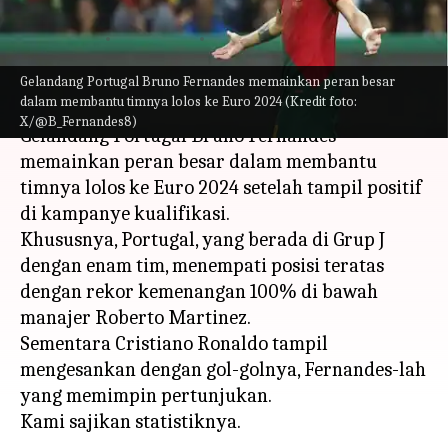
miliknya
menulis
Nov 24, 2023
10:40 am
Bob
Gelandang Portugal Bruno Fernandes memainkan peran besar
Apa ceritanya
dalam membantu timnya lolos ke Euro 2024 (Kredit foto:
X/@B_Fernandes8)
Gelandang Portugal Bruno Fernandes
memainkan peran besar dalam membantu
timnya lolos ke Euro 2024 setelah tampil positif
di kampanye kualifikasi.
Khususnya, Portugal, yang berada di Grup J
dengan enam tim, menempati posisi teratas
dengan rekor kemenangan 100% di bawah
manajer Roberto Martinez.
Sementara Cristiano Ronaldo tampil
mengesankan dengan gol-golnya, Fernandes-lah
yang memimpin pertunjukan.