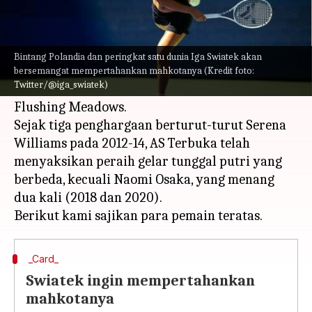
Apa ceritanya
AS Terbuka edisi 2023 akan dimulai pada 28
Bintang Polandia dan peringkat satu dunia Iga Swiatek akan
Agustus. Pertandingan tunggal putri akhir-
bersemangat mempertahankan mahkotanya (Kredit foto:
Twitter/@iga_swiatek)
akhir ini menjadi perjalanan yang menarik di
Flushing Meadows.
Sejak tiga penghargaan berturut-turut Serena
Williams pada 2012-14, AS Terbuka telah
menyaksikan peraih gelar tunggal putri yang
berbeda, kecuali Naomi Osaka, yang menang
dua kali (2018 dan 2020).
_Card_
Swiatek ingin mempertahankan
mahkotanya