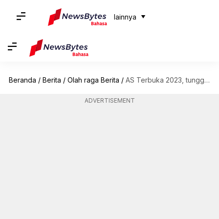
lainnya
Beranda
/
Berita
/
Olah raga Berita
/
AS Terbuka 2023, tunggal putri: Pemain yang harus diwaspadai
ADVERTISEMENT