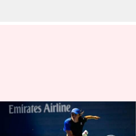
AS Terbuka 2023, tunggal putri:
Pemain yang harus diwaspadai
menulis
Aug 28, 2023
12:31 pm
Bob