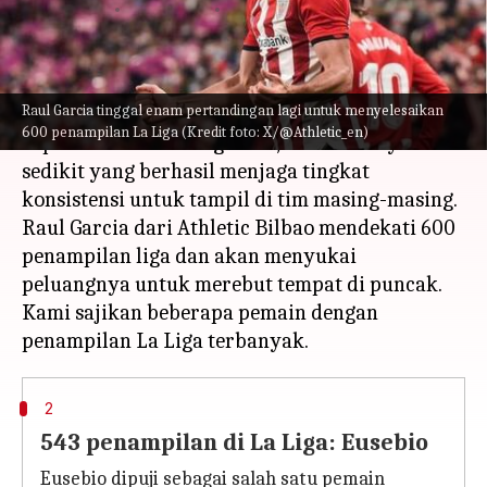
menulis
Nov 16, 2023
11:41 am
Bob
Apa ceritanya
Raul Garcia tinggal enam pertandingan lagi untuk menyelesaikan
La Liga kerap menjadi rumah bagi beberapa
600 penampilan La Liga (Kredit foto: X/@Athletic_en)
superstar dari berbagai era, namun hanya
sedikit yang berhasil menjaga tingkat
konsistensi untuk tampil di tim masing-masing.
Raul Garcia dari Athletic Bilbao mendekati 600
penampilan liga dan akan menyukai
peluangnya untuk merebut tempat di puncak.
Kami sajikan beberapa pemain dengan
2
543 penampilan di La Liga: Eusebio
Eusebio dipuji sebagai salah satu pemain