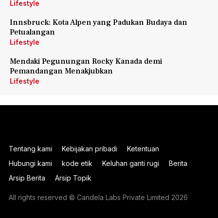
Lifestyle
Innsbruck: Kota Alpen yang Padukan Budaya dan
Petualangan
Lifestyle
Mendaki Pegunungan Rocky Kanada demi
Pemandangan Menakjubkan
Lifestyle
Tentang kami
Kebijakan pribadi
Ketentuan
Hubungi kami
kode etik
Keluhan ganti rugi
Berita
Arsip Berita
Arsip Topik
All rights reserved © Candela Labs Private Limited 2026