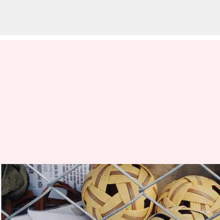
Mengapa bola sepak takraw
modern terbuat dari serat
sintetis?