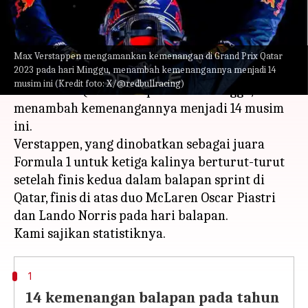
menulis
Oct 10, 2023
12:53 pm
Bob
Apa ceritanya
Max Verstappen mengamankan kemenangan di Grand Prix Qatar
2023 pada hari Minggu, menambah kemenangannya menjadi 14
Max Verstappen mengamankan kemenangan di
musim ini (Kredit foto: X/@redbullracing)
Grand Prix Qatar 2023 pada hari Minggu,
menambah kemenangannya menjadi 14 musim
ini.
Verstappen, yang dinobatkan sebagai juara
Formula 1 untuk ketiga kalinya berturut-turut
setelah finis kedua dalam balapan sprint di
Qatar, finis di atas duo McLaren Oscar Piastri
dan Lando Norris pada hari balapan.
1
14 kemenangan balapan pada tahun