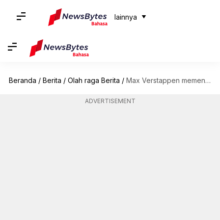
lainnya
Beranda
/
Berita
/
Olah raga Berita
/
Max Verstappen memenangkan balapan F1 ke-14-nya musim ini: Statistik
ADVERTISEMENT