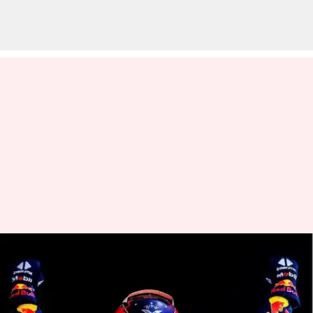
Max Verstappen memenangkan
balapan F1 ke-14-nya musim ini:
Statistik