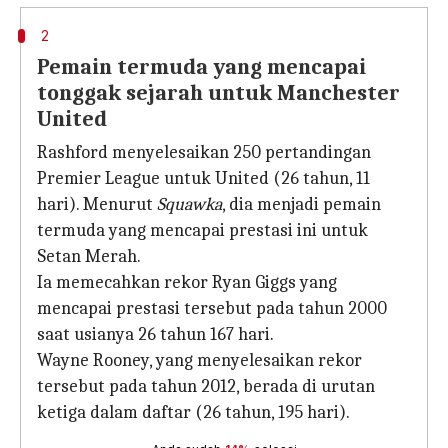
2
Pemain termuda yang mencapai
tonggak sejarah untuk Manchester
United
Rashford menyelesaikan 250 pertandingan
Premier League untuk United (26 tahun, 11
hari). Menurut
Squawka
, dia menjadi pemain
termuda yang mencapai prestasi ini untuk
Setan Merah.
Ia memecahkan rekor Ryan Giggs yang
mencapai prestasi tersebut pada tahun 2000
saat usianya 26 tahun 167 hari.
Wayne Rooney, yang menyelesaikan rekor
tersebut pada tahun 2012, berada di urutan
ketiga dalam daftar (26 tahun, 195 hari).