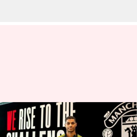
Marcus Rashford
menyelesaikan 250 penampilan
Liga Premier: Menguraikan