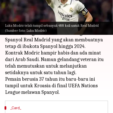
menulis
Jun 27, 2023
11:47 am
Bob
Apa ceritanya
Luka Modric telah tampil sebanyak 488 kali untuk Real Madrid
Gelandang Kroasia Luka Modric
(Sumber foto: Luka Modric)
menandatangani kontrak baru dengan raksasa
Spanyol Real Madrid yang akan membuatnya
tetap di ibukota Spanyol hingga 2024.
Kontrak Modric hampir habis dan ada minat
dari Arab Saudi. Namun gelandang veteran itu
telah memutuskan untuk melanjutkan
setidaknya untuk satu tahun lagi.
Pemain berusia 37 tahun itu baru-baru ini
tampil untuk Kroasia di final UEFA Nations
_Card_