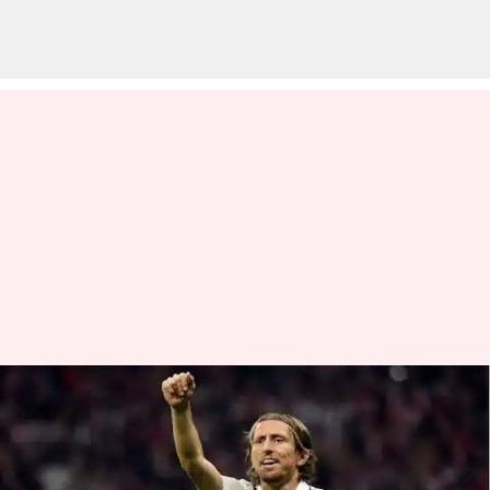
Luka Modric memperpanjang
kontrak dengan Real Madrid:
Menguraikan statistiknya