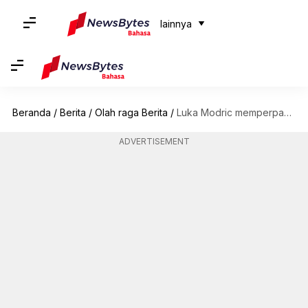
lainnya
Beranda
/
Berita
/
Olah raga Berita
/
Luka Modric memperpanjang kontrak dengan Real Madrid: Menguraikan statistiknya
ADVERTISEMENT