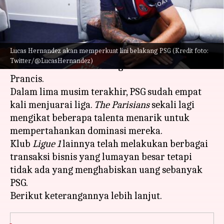
menulis
Aug 07, 2023
11:13 am
Handoko
Apa ceritanya
Lucas Hernandez akan memperkuat lini belakang PSG (Kredit foto:
Dengan koleksi 11 trofi
Ligue 1,
Paris Saint-
Twitter/@LucasHernandez)
Germain dinobatkan sebagai klub tersukses di
Prancis.
Dalam lima musim terakhir, PSG sudah empat
kali menjuarai liga.
The Parisians
sekali lagi
mengikat beberapa talenta menarik untuk
mempertahankan dominasi mereka.
Klub
Ligue 1
lainnya telah melakukan berbagai
transaksi bisnis yang lumayan besar tetapi
tidak ada yang menghabiskan uang sebanyak
PSG.