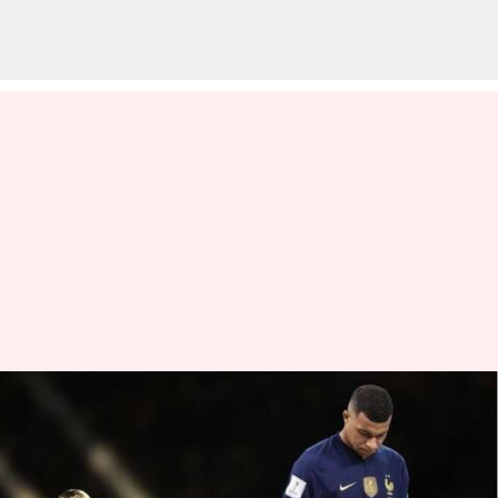
Kylian Mbappe ditunjuk
sebagai kapten tim sepak bola
Prancis: Inilah statistiknya