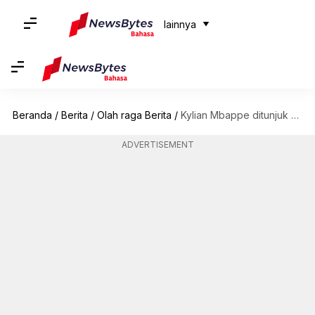
lainnya
Beranda
/
Berita
/
Olah raga Berita
/
Kylian Mbappe ditunjuk sebagai kapten tim sepak bola Prancis: Inilah statistiknya
ADVERTISEMENT