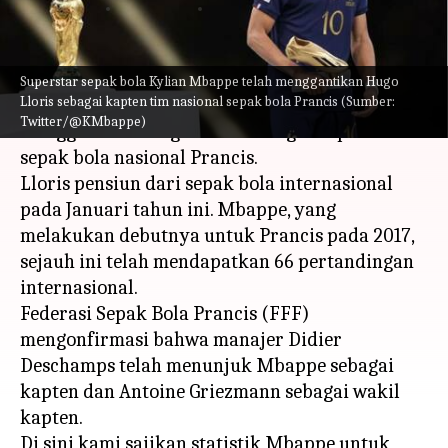
menulis
Mar 23, 2023
11:21 am
Bob
Apa ceritanya
Superstar sepak bola Kylian Mbappe telah menggantikan Hugo
Lloris sebagai kapten tim nasional sepak bola Prancis (Sumber:
Superstar sepak bola Kylian Mbappe telah
Twitter/@KMbappe)
menggantikan Hugo Lloris sebagai kapten tim
sepak bola nasional Prancis.
Lloris pensiun dari sepak bola internasional
pada Januari tahun ini. Mbappe, yang
melakukan debutnya untuk Prancis pada 2017,
sejauh ini telah mendapatkan 66 pertandingan
internasional.
Federasi Sepak Bola Prancis (FFF)
mengonfirmasi bahwa manajer Didier
Deschamps telah menunjuk Mbappe sebagai
kapten dan Antoine Griezmann sebagai wakil
kapten.
Di sini kami sajikan statistik Mbappe untuk