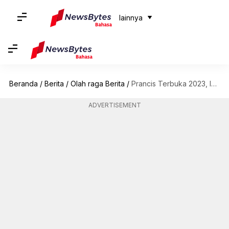
lainnya
Beranda
/
Berita
/
Olah raga Berita
/
Prancis Terbuka 2023, Iga Swiatek mencapai babak keempat: Statistik utama
ADVERTISEMENT