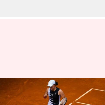
Prancis Terbuka 2023, Iga
Swiatek mencapai babak
keempat: Statistik utama