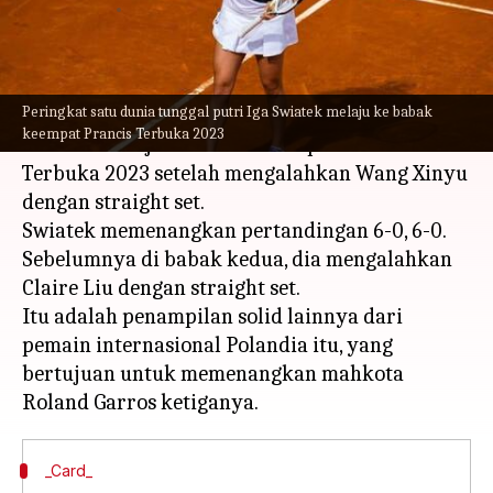
menulis
Jun 05, 2023
01:39 pm
Bob
Apa ceritanya
Peringkat satu dunia tunggal putri Iga Swiatek melaju ke babak
Petenis nomor satu dunia tunggal putri Iga
keempat Prancis Terbuka 2023
Swiatek melaju ke babak keempat Prancis
Terbuka 2023 setelah mengalahkan Wang Xinyu
dengan straight set.
Swiatek memenangkan pertandingan 6-0, 6-0.
Sebelumnya di babak kedua, dia mengalahkan
Claire Liu dengan straight set.
Itu adalah penampilan solid lainnya dari
pemain internasional Polandia itu, yang
bertujuan untuk memenangkan mahkota
_Card_