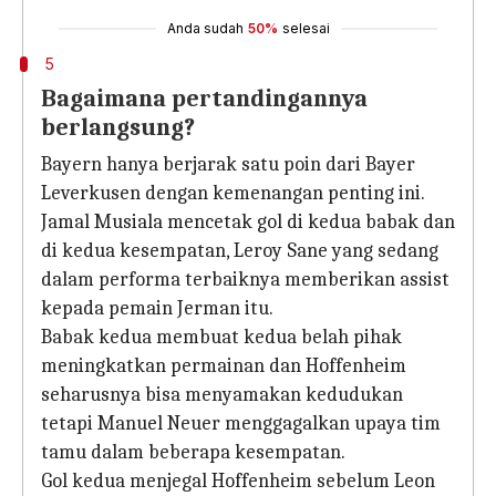
Anda sudah
50%
selesai
5
Bagaimana pertandingannya
berlangsung?
Bayern hanya berjarak satu poin dari Bayer
Leverkusen dengan kemenangan penting ini.
Jamal Musiala mencetak gol di kedua babak dan
di kedua kesempatan, Leroy Sane yang sedang
dalam performa terbaiknya memberikan assist
kepada pemain Jerman itu.
Babak kedua membuat kedua belah pihak
meningkatkan permainan dan Hoffenheim
seharusnya bisa menyamakan kedudukan
tetapi Manuel Neuer menggagalkan upaya tim
tamu dalam beberapa kesempatan.
Gol kedua menjegal Hoffenheim sebelum Leon