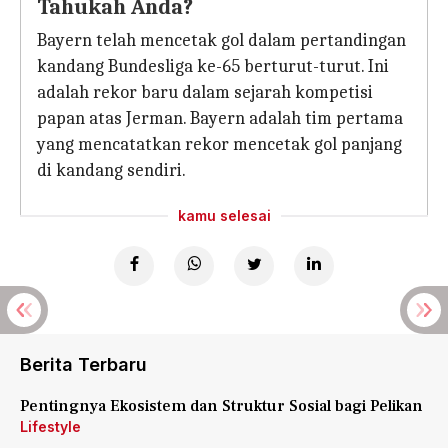
Tahukah Anda?
Bayern telah mencetak gol dalam pertandingan
kandang Bundesliga ke-65 berturut-turut. Ini
adalah rekor baru dalam sejarah kompetisi
papan atas Jerman. Bayern adalah tim pertama
yang mencatatkan rekor mencetak gol panjang
di kandang sendiri.
kamu selesai
Berita Terbaru
Pentingnya Ekosistem dan Struktur Sosial bagi Pelikan
Lifestyle