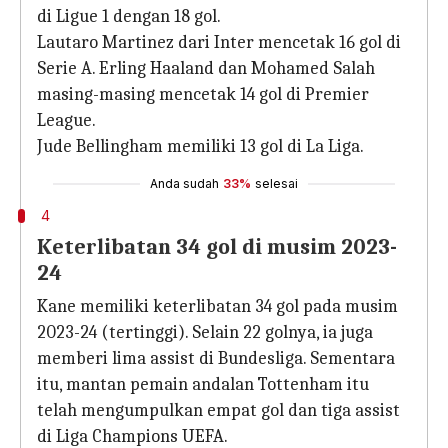
di Ligue 1 dengan 18 gol.
Lautaro Martinez dari Inter mencetak 16 gol di
Serie A. Erling Haaland dan Mohamed Salah
masing-masing mencetak 14 gol di Premier
League.
Jude Bellingham memiliki 13 gol di La Liga.
Anda sudah
33%
selesai
4
Keterlibatan 34 gol di musim 2023-
24
Kane memiliki keterlibatan 34 gol pada musim
2023-24 (tertinggi). Selain 22 golnya, ia juga
memberi lima assist di Bundesliga. Sementara
itu, mantan pemain andalan Tottenham itu
telah mengumpulkan empat gol dan tiga assist
di Liga Champions UEFA.