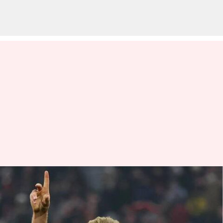
Harry Kane menyamai rekor
Robert Lewandowski di
Bundesliga ini: Detail