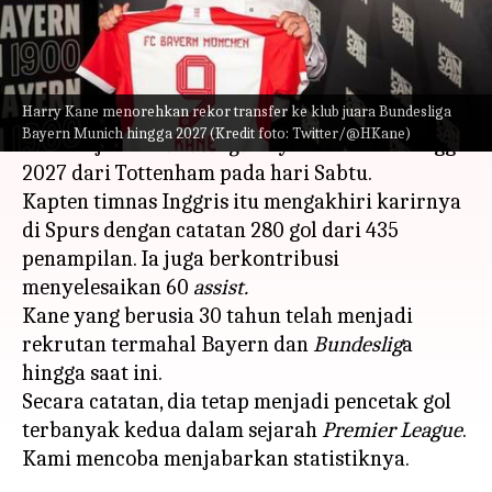
menulis
Aug 14, 2023
10:55 am
Handoko
Apa ceritanya
Harry Kane menorehkan rekor transfer ke klub juara Bundesliga
Harry Kane menyelesaikan rekor kepindahan
Bayern Munich hingga 2027 (Kredit foto: Twitter/@HKane)
ke klub juara
Bundesliga
Bayern Munich hingga
2027 dari Tottenham pada hari Sabtu.
Kapten timnas Inggris itu mengakhiri karirnya
di Spurs dengan catatan 280 gol dari 435
penampilan. Ia juga berkontribusi
menyelesaikan 60
assist.
Kane yang berusia 30 tahun telah menjadi
rekrutan termahal Bayern dan
Bundeslig
a
hingga saat ini.
Secara catatan, dia tetap menjadi pencetak gol
terbanyak kedua dalam sejarah
Premier League
.