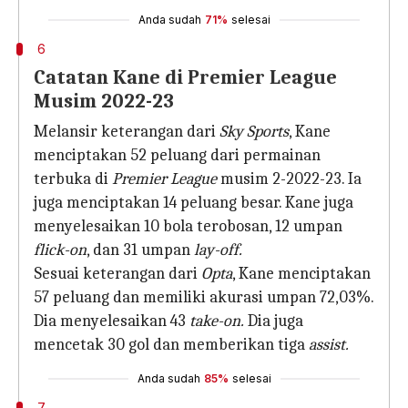
Anda sudah
71%
selesai
6
Catatan Kane di Premier League
Musim 2022-23
Melansir keterangan dari
Sky Sports
, Kane
menciptakan 52 peluang dari permainan
terbuka di
Premier League
musim 2-2022-23. Ia
juga menciptakan 14 peluang besar. Kane juga
menyelesaikan 10 bola terobosan, 12 umpan
flick-on
, dan 31 umpan
lay-off.
Sesuai keterangan dari
Opta
, Kane menciptakan
57 peluang dan memiliki akurasi umpan 72,03%.
Dia menyelesaikan 43
take-on.
Dia juga
mencetak 30 gol dan memberikan tiga
assist.
Anda sudah
85%
selesai
7