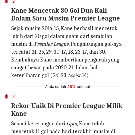
2
Kane Mencetak 30 Gol Dua Kali
Dalam Satu Musim Premier League
Sejak musim 2014-15, Kane berhasil mencetak
lebih dari 20 gol dalam enam dari sembilan
musim di
Premier League
. Penghitungan gol-nya
tercatat 21, 25, 29, 30, 17, 18, 23, 17, dan 30.
Kembalinya Kane memberikan pengaruh yang
sangat besar pada 2020-21 dalam hal
keterlibatan gol (Gol:23
Assist:
14).
Anda sudah
28%
selesai
3
Rekor Unik Di Premier League Milik
Kane
Sesuai keterangan dari
Opta
, Kane telah
mencetak 11 gol pada hari terakhir musim di