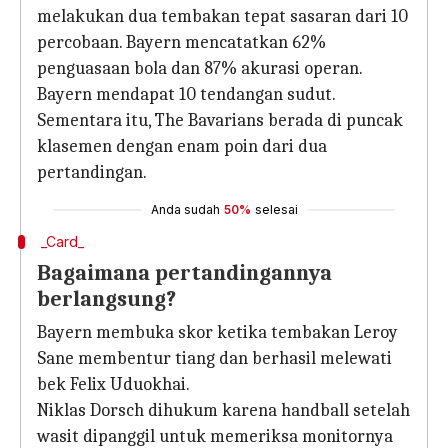
melakukan dua tembakan tepat sasaran dari 10
percobaan. Bayern mencatatkan 62%
penguasaan bola dan 87% akurasi operan.
Bayern mendapat 10 tendangan sudut.
Sementara itu, The Bavarians berada di puncak
klasemen dengan enam poin dari dua
pertandingan.
Anda sudah
50%
selesai
_Card_
Bagaimana pertandingannya
berlangsung?
Bayern membuka skor ketika tembakan Leroy
Sane membentur tiang dan berhasil melewati
bek Felix Uduokhai.
Niklas Dorsch dihukum karena handball setelah
wasit dipanggil untuk memeriksa monitornya