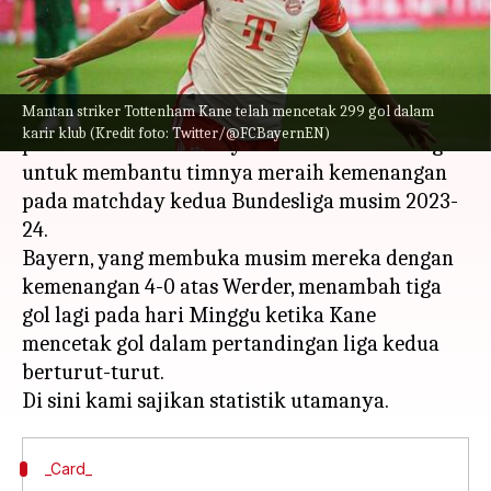
menulis
Aug 31, 2023
10:48 am
Bob
Apa ceritanya
Mantan striker Tottenham Kane telah mencetak 299 gol dalam
Bayern Munich mengalahkan Augsburg 3-1 saat
karir klub (Kredit foto: Twitter/@FCBayernEN)
pemain termahal Harry Kane mencetak dua gol
untuk membantu timnya meraih kemenangan
pada matchday kedua Bundesliga musim 2023-
24.
Bayern, yang membuka musim mereka dengan
kemenangan 4-0 atas Werder, menambah tiga
gol lagi pada hari Minggu ketika Kane
mencetak gol dalam pertandingan liga kedua
berturut-turut.
_Card_