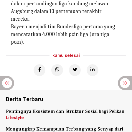
dalam pertandingan liga kandang melawan
Augsburg dalam 13 pertemuan terakhir
mereka.
Bayern menjadi tim Bundesliga pertama yang
mencatatkan 4.000 lebih poin liga (era tiga
poin).
kamu selesai
Berita Terbaru
Pentingnya Ekosistem dan Struktur Sosial bagi Pelikan
Lifestyle
Mengungkap Kemampuan Terbang yang Senyap dari