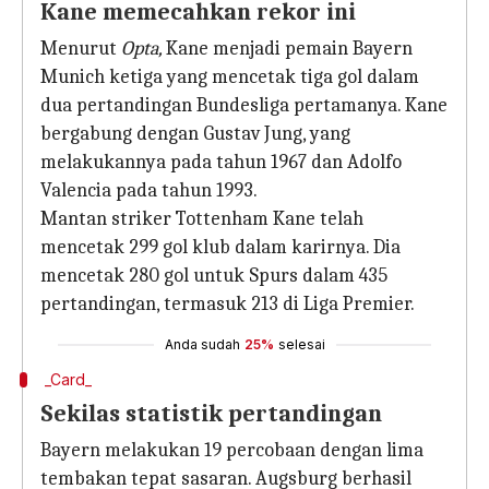
Kane memecahkan rekor ini
Menurut
Opta,
Kane menjadi pemain Bayern
Munich ketiga yang mencetak tiga gol dalam
dua pertandingan Bundesliga pertamanya. Kane
bergabung dengan Gustav Jung, yang
melakukannya pada tahun 1967 dan Adolfo
Valencia pada tahun 1993.
Mantan striker Tottenham Kane telah
mencetak 299 gol klub dalam karirnya. Dia
mencetak 280 gol untuk Spurs dalam 435
pertandingan, termasuk 213 di Liga Premier.
Anda sudah
25%
selesai
_Card_
Sekilas statistik pertandingan
Bayern melakukan 19 percobaan dengan lima
tembakan tepat sasaran. Augsburg berhasil