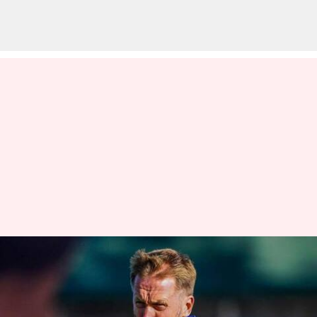
Chelsea memecat manajer
Graham Potter: Mengupas
statistiknya