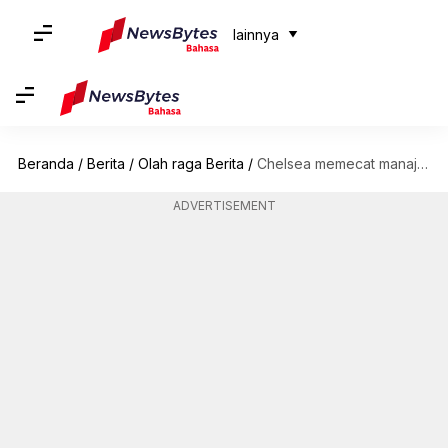
lainnya
Beranda
/
Berita
/
Olah raga Berita
/
Chelsea memecat manajer Graham Potter: Mengupas statistiknya
ADVERTISEMENT