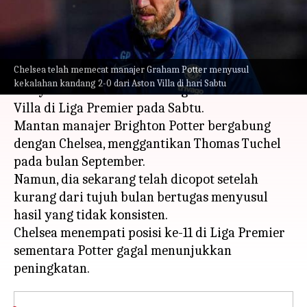
menulis
Apr 03, 2023
01:11 pm
Bob
Apa ceritanya
Chelsea telah memecat manajer Graham Potter menyusul
Chelsea telah memecat manajer Graham Potter
kekalahan kandang 2-0 dari Aston Villa di hari Sabtu
menyusul kekalahan kandang 2-0 dari Aston
Villa di Liga Premier pada Sabtu.
Mantan manajer Brighton Potter bergabung
dengan Chelsea, menggantikan Thomas Tuchel
pada bulan September.
Namun, dia sekarang telah dicopot setelah
kurang dari tujuh bulan bertugas menyusul
hasil yang tidak konsisten.
Chelsea menempati posisi ke-11 di Liga Premier
sementara Potter gagal menunjukkan