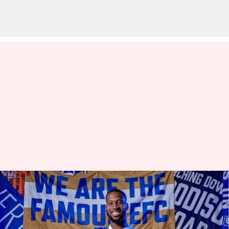
Everton mengontrak striker
Udinese Beto seharga £30 juta:
Menguraikan statistiknya