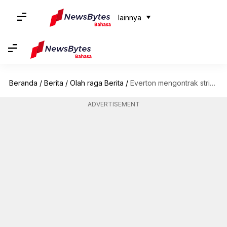
lainnya
Beranda
/
Berita
/
Olah raga Berita
/
Everton mengontrak striker Udinese Beto seharga £30 juta: Menguraikan statistiknya
ADVERTISEMENT