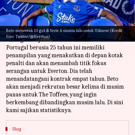
menulis
Sep 01, 2023
03:13 pm
Bob
Apa ceritanya
Beto mencetak 10 gol di Serie A musim lalu untuk Udinese (Kredit
Everton telah mengontrak striker Udinese Beto
foto: Twitter/@Everton)
seharga £30 juta termasuk tambahan. Striker
Portugal berusia 25 tahun ini memiliki
penampilan yang menakutkan di depan kotak
penalti dan akan menambah titik fokus
serangan untuk Everton. Dia telah
menandatangani kontrak empat tahun. Beto
akan menjadi rekrutan besar kelima di musim
panas untuk The Toffees, yang ingin
berkembang dibandingkan musim lalu. Di sini
Slug