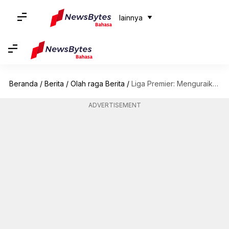
lainnya
Beranda
/
Berita
/
Olah raga Berita
/
Liga Premier: Menguraikan pertandingan terbaik Manchester City vs Tottenham
ADVERTISEMENT