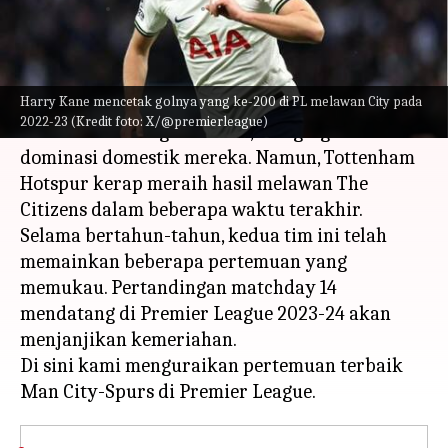
menulis
Dec 04, 2023
12:17 pm
Bob
Apa ceritanya
Harry Kane mencetak golnya yang ke-200 di PL melawan City pada
Manchester City adalah tim yang harus
2022-23 (Kredit foto: X/@premierleague)
dikalahkan di Liga Premier, mengingat
dominasi domestik mereka. Namun, Tottenham
Hotspur kerap meraih hasil melawan The
Citizens dalam beberapa waktu terakhir.
Selama bertahun-tahun, kedua tim ini telah
memainkan beberapa pertemuan yang
memukau. Pertandingan matchday 14
mendatang di Premier League 2023-24 akan
menjanjikan kemeriahan.
Di sini kami menguraikan pertemuan terbaik