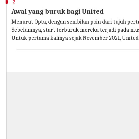
2
Awal yang buruk bagi United
Menurut Opta, dengan sembilan poin dari tujuh pert
Sebelumnya, start terburuk mereka terjadi pada musim
Untuk pertama kalinya sejak November 2021, United 