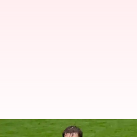
Manchester United mencatatkan 