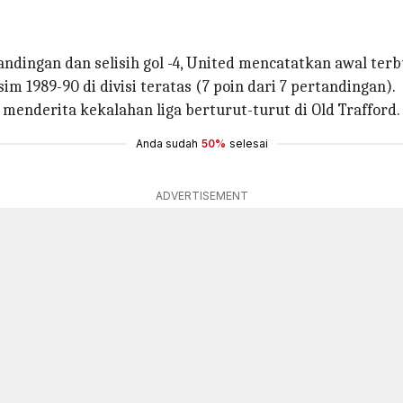
andingan dan selisih gol -4, United mencatatkan awal ter
 1989-90 di divisi teratas (7 poin dari 7 pertandingan).
menderita kekalahan liga berturut-turut di Old Trafford.
Anda sudah
50%
selesai
ADVERTISEMENT