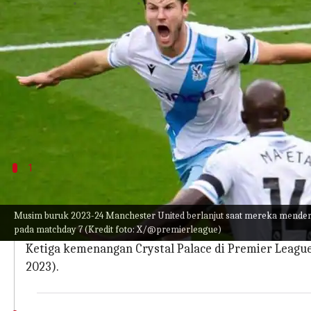
menulis
Oct 03, 2023
12:17 pm
Bob
Apa ceritanya
Musim buruk 2023-24 Manchester United berlanjut 
Serangan roket Joachim Andersen membantu Eagle
United mendekam di papan tengah klasemen karena
1
Hodgson memecahkan rekor Liga Premie
Menurut
Squawka
, Hodgson menjadi manajer pertama
Musim buruk 2023-24 Manchester United berlanjut saat mereka menderit
pada matchday 7 (Kredit foto: X/@premierleague)
Manchester United tanpa terkalahkan (dua kali seri
Ketiga kemenangan Crystal Palace di Premier League 
2023).