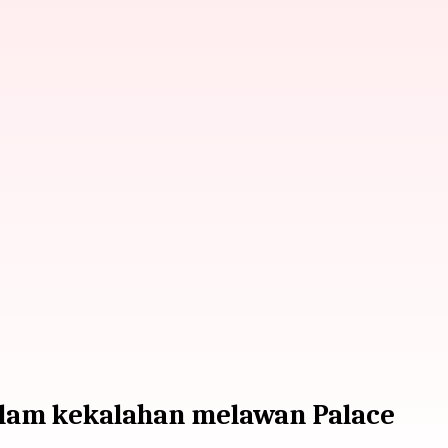
alam kekalahan melawan Palace