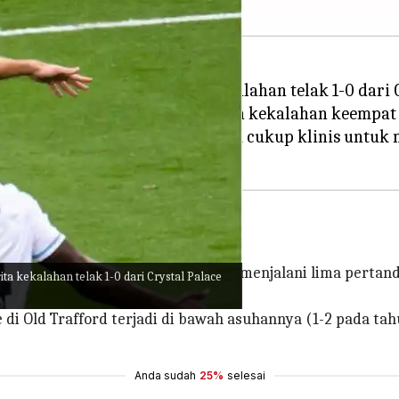
ketika mereka menderita kekalahan telak 1-0 dari C
s menang saat United menderita kekalahan keempat 
 tim yang dilanda cedera tidak cukup klinis untuk
r ini
 dalam sejarah Liga Premier yang menjalani lima pertan
a kekalahan telak 1-0 dari Crystal Palace
 dan tiga kemenangan).
di Old Trafford terjadi di bawah asuhannya (1-2 pada tah
Anda sudah
25%
selesai