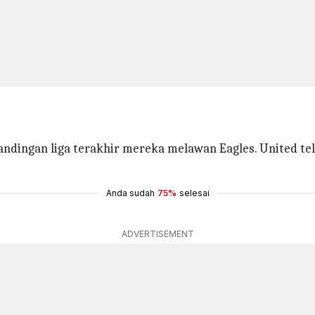
ndingan liga terakhir mereka melawan Eagles. United te
Anda sudah
75%
selesai
ADVERTISEMENT