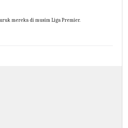
buruk mereka di musim Liga Premier.