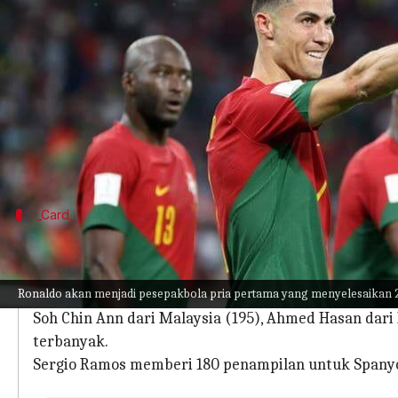
menulis
Jun 21, 2023
10:45 am
Bob
Apa ceritanya
Pesepakbola hebat Cristiano Ronaldo tampil dalam
Ronaldo membantu Portugal menang di menit ke-91
Ronaldo dibantu oleh Gonçalo Inacio untuk gol k
_Card_
200 penampilan di sepakbola internasio
Ronaldo adalah pesepakbola pria dengan penampila
Ronaldo akan menjadi pesepakbola pria pertama yang menyelesaikan 
Badar Al-Mutawa dari Kuwait adalah yang tertinggi 
Soh Chin Ann dari Malaysia (195), Ahmed Hasan dar
terbanyak.
Sergio Ramos memberi 180 penampilan untuk Spanyo