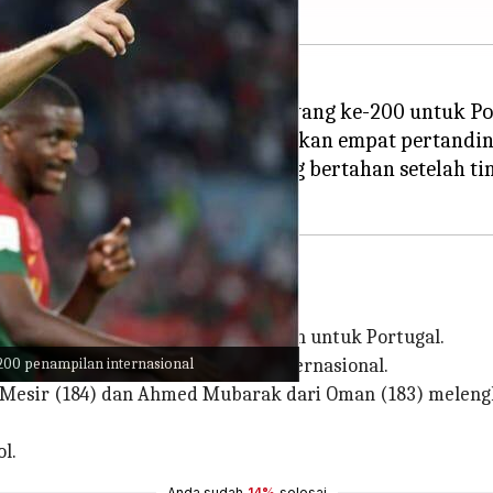
 penampilan internasionalnya yang ke-200 untuk Por
. Portugal kini telah memenangkan empat pertanding
emenangan pertandingannya yang bertahan setelah ti
nal
n terbanyak dengan 200 penampilan untuk Portugal.
200 penampilan internasional
kedua dengan 196 pertandingan internasional.
i Mesir (184) dan Ahmed Mubarak dari Oman (183) meleng
l.
Anda sudah
14%
selesai